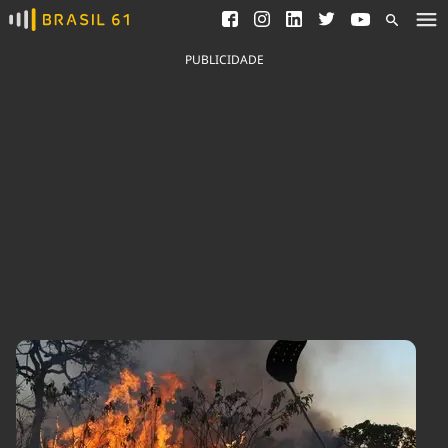
Ver todas as notícias
Saneamento
Podcasts
Indicadores
PUBLICIDADE
Área do comunicador
Bioinsumos
Publicidade Legal
Blog
Brasil Mineral
Fique por dentro do
Congresso Nacional e
Quem somos
nossos líderes.
Expediente
Acesse
Trabalhe no Brasil 61
Contato
Agronegócios
Comportamento
Meio Ambiente
Brasil
Cultura
Podcast
Brasil Mineral
Economia
Política
Ciência &
Educação
Saúde