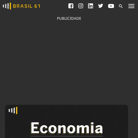
Ver todas as notícias
Saneamento
Podcasts
Indicadores
PUBLICIDADE
Área do comunicador
Bioinsumos
Publicidade Legal
Blog
Brasil Mineral
Fique por dentro do
Congresso Nacional e
Quem somos
nossos líderes.
Expediente
Acesse
Trabalhe no Brasil 61
Contato
Agronegócios
Comportamento
Meio Ambiente
Brasil
Cultura
Podcast
Brasil Mineral
Economia
Política
Ciência &
Educação
Saúde