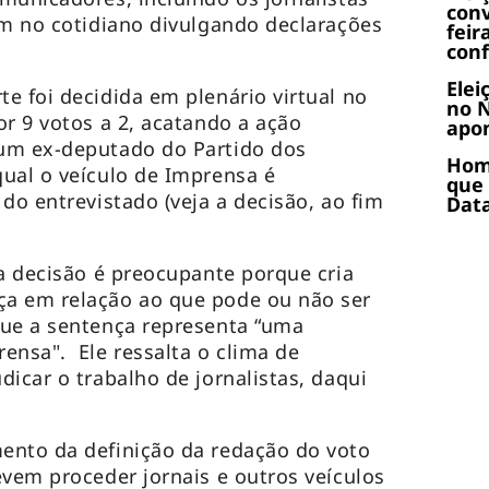
conv
am no cotidiano divulgando declarações
feir
conf
Elei
e foi decidida em plenário virtual no
no N
or 9 votos a 2, acatando a ação
apo
um ex-deputado do Partido dos
Home
ual o veículo de Imprensa é
que 
do entrevistado (veja a decisão, ao fim
Dat
“a decisão é preocupante porque cria
a em relação ao que pode ou não ser
que a sentença representa “uma
ensa". Ele ressalta o clima de
icar o trabalho de jornalistas, daqui
ento da definição da redação do voto
evem proceder jornais e outros veículos