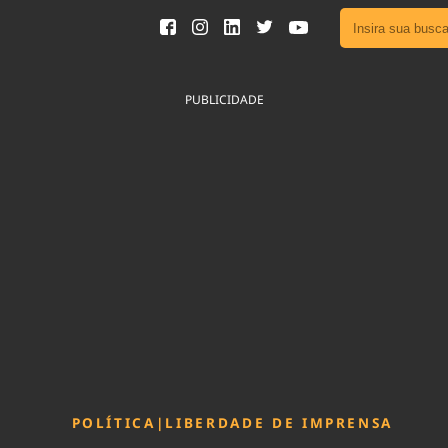
Ver toda
Podcast
PUBLICIDADE
Área do
Publicid
Fique por 
Congresso 
nossos líde
Acesse
POLÍTICA
|
LIBERDADE DE IMPRENSA