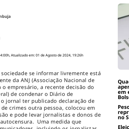
mbuja
04:00h, Atualizado em: 01 de Agosto de 2024, 19:26h
a sociedade se informar livremente está
ente da ANJ (Associação Nacional de
Quae
apen
a o empresário, a recente decisão do
em e
ral) de condenar o Diário de
Bol
 jornal ter publicado declaração de
Peso
 de crimes outra pessoa, colocou em
repr
são e pode levar jornalistas e donos de
no 
à autocensura. Uma medida que
Elei
municadores, incluindo os jornalistas