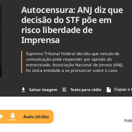
Autocensura: ANJ diz que
Agronegóc
Brasil
decisão do STF põe em
Brasil Mine
Ciência & 
risco liberdade de
Cinema
Imprensa
Comporta
Supremo Tribunal Federal decidiu que veículo de
comunicação pode responder por opinião do
entrevistado. Associação Nacional de Jornais (ANJ)
foi única entidade a se pronunciar sobre o caso
Salvar imagem
Texto para rádio
Copiar o 
Áudio (03:00s)
PUB