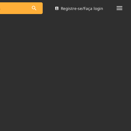
Registre-se/Faça login
s as notícias
Saneamento
s
Indicadores
 comunicador
Bioinsumos
ade Legal
Blog
Brasil Mineral
Quem somos
dentro do
Nacional e
Expediente
res.
Trabalhe no Brasil 61
Contato