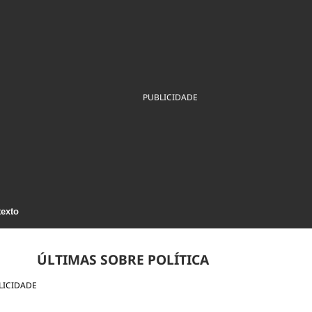
ios
Cultura
Podcast
Economia
Política
ral
Educação
Saúde
Tecnologia
Infraestrutura
Tempo
Internacional
mento
Meio Ambiente
PUBLICIDADE
texto
ÚLTIMAS SOBRE POLÍTICA
LICIDADE