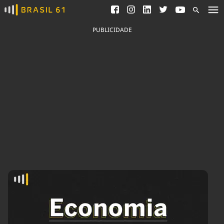
Ver todas as notícias
Saneamento
Podcasts
Indicadores
PUBLICIDADE
Área do comunicador
Bioinsumos
Publicidade Legal
Blog
Brasil Mineral
Fique por dentro do
Congresso Nacional e
Quem somos
nossos líderes.
Expediente
Acesse
Trabalhe no Brasil 61
Contato
Agronegócios
Comportamento
Meio Ambiente
Brasil
Cultura
Podcast
Brasil Mineral
Economia
Política
Ciência &
Educação
Saúde