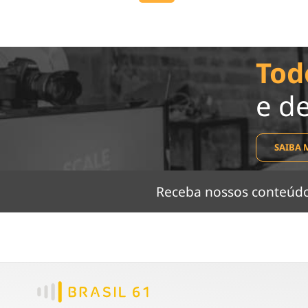
Tod
e d
SAIBA 
Receba nossos conteú