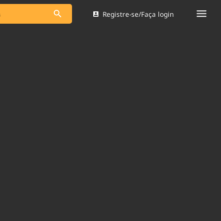
Registre-se/Faça login
s as notícias
Saneamento
s
Indicadores
 comunicador
Bioinsumos
ade Legal
Blog
Brasil Mineral
Quem somos
dentro do
Nacional e
Expediente
res.
Trabalhe no Brasil 61
Contato