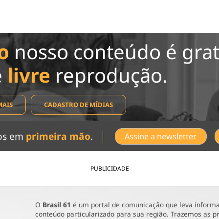
o
nosso conteúdo é grat
e
livre
reprodução.
MAIS
CADASTRO DE MÍDIAS
dos em
primeira mão
.
Assine a newsletter
PUBLICIDADE
O
Brasil 61
é um portal de comunicação que leva informaç
conteúdo particularizado para sua região. Trazemos as pr