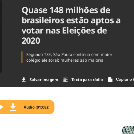
Quase 148 milhões de
Agronegóc
Brasil
brasileiros estão aptos a
Brasil Mine
Ciência & 
votar nas Eleições de
Cinema
2020
Comporta
Segundo TSE, São Paulo continua com maior
colégio eleitoral; mulheres são maioria
Salvar imagem
Texto para rádio
Copiar o 
Áudio (01:08s)