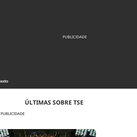
ios
Cultura
Podcast
Economia
Política
ral
Educação
Saúde
Tecnologia
Infraestrutura
Tempo
Internacional
PUBLICIDADE
mento
Meio Ambiente
texto
ÚLTIMAS SOBRE TSE
PUBLICIDADE