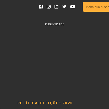
Ver toda
Podcast
PUBLICIDADE
Área do
Publicid
Fique por 
Congresso 
nossos líde
Acesse
POLÍTICA
|
ELEIÇÕES 2020