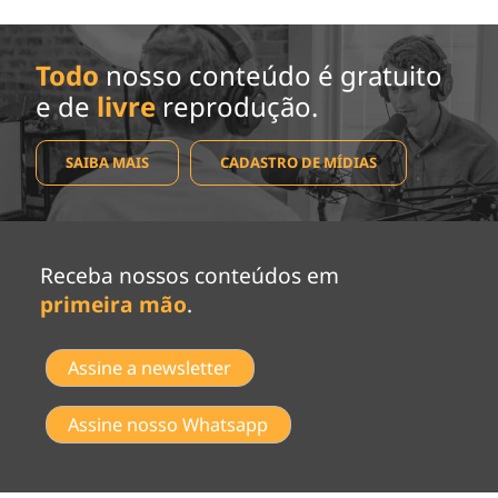
Todo
nosso conteúdo é gratuito
e de
livre
reprodução.
SAIBA MAIS
CADASTRO DE MÍDIAS
Receba nossos conteúdos em
primeira mão
.
Assine a newsletter
Assine nosso Whatsapp