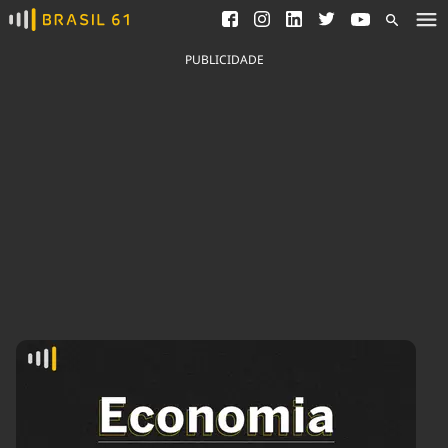
Ver todas as notícias
Saneamento
Podcasts
Indicadores
PUBLICIDADE
Área do comunicador
Bioinsumos
Publicidade Legal
Blog
Brasil Mineral
Fique por dentro do
Congresso Nacional e
Quem somos
nossos líderes.
Expediente
Acesse
Trabalhe no Brasil 61
Contato
Agronegócios
Comportamento
Meio Ambiente
Brasil
Cultura
Podcast
Brasil Mineral
Economia
Política
Ciência &
Educação
Saúde