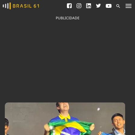
Ver todas as notícias
Saneamento
Podcasts
Indicadores
PUBLICIDADE
Área do comunicador
Bioinsumos
Publicidade Legal
Blog
Brasil Mineral
Fique por dentro do
Congresso Nacional e
Quem somos
nossos líderes.
Expediente
Acesse
Trabalhe no Brasil 61
Contato
Agronegócios
Comportamento
Meio Ambiente
Brasil
Cultura
Podcast
Brasil Mineral
Economia
Política
Ciência &
Educação
Saúde