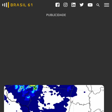
Ver todas as notícias
Saneamento
Podcasts
Indicadores
PUBLICIDADE
Área do comunicador
Bioinsumos
Publicidade Legal
Blog
Brasil Mineral
Fique por dentro do
Congresso Nacional e
Quem somos
nossos líderes.
Expediente
Acesse
Trabalhe no Brasil 61
Contato
Agronegócios
Comportamento
Meio Ambiente
Brasil
Cultura
Podcast
Brasil Mineral
Economia
Política
Ciência &
Educação
Saúde