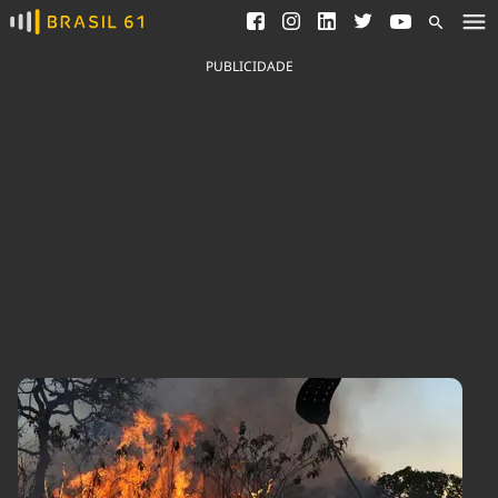
Ver todas as notícias
Saneamento
Podcasts
Indicadores
PUBLICIDADE
Área do comunicador
Bioinsumos
Publicidade Legal
Blog
Brasil Mineral
Fique por dentro do
Congresso Nacional e
Quem somos
nossos líderes.
Expediente
Acesse
Trabalhe no Brasil 61
Contato
Agronegócios
Comportamento
Meio Ambiente
Brasil
Cultura
Podcast
Brasil Mineral
Economia
Política
Ciência &
Educação
Saúde