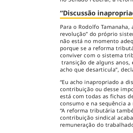
“Discussão inapropria
Para o Rodolfo Tamanaha, a
revolução” do próprio sist
não está no momento adeq
porque se a reforma tributá
conviver com o sistema tr
transição de alguns anos,
acho que desarticula”, dec
“Eu acho inapropriado a d
contribuição ou desse imp
está com todas as fichas d
consumo e na sequência a r
“A reforma tributária tamb
contribuição sindical acab
remuneração do trabalhador