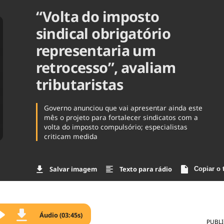
“Volta do imposto
Agronegóc
Brasil
sindical obrigatório
Brasil Mine
Ciência & 
representaria um
Cinema
retrocesso”, avaliam
Comporta
tributaristas
Governo anunciou que vai apresentar ainda este
mês o projeto para fortalecer sindicatos com a
volta do imposto compulsório; especialistas
criticam medida
Salvar imagem
Texto para rádio
Copiar o 
Áudio (03:45s)
PUBL