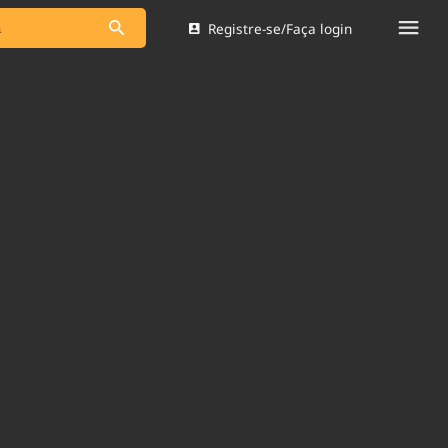
Registre-se/Faça login
s as notícias
Saneamento
s
Indicadores
 comunicador
Bioinsumos
ade Legal
Blog
Brasil Mineral
Quem somos
dentro do
Nacional e
Expediente
res.
Trabalhe no Brasil 61
Contato