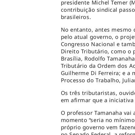
presidente Michel Temer (
contribuição sindical passo
brasileiros.
No entanto, antes mesmo d
pelo atual governo, o proj
Congresso Nacional e també
Direito Tributário, como o 
Brasília, Rodolfo Tamanaha
Tributário da Ordem dos A
Guilherme Di Ferreira; e a 
Processo do Trabalho, Jul
Os três tributaristas, ouv
em afirmar que a iniciativ
O professor Tamanaha vai a
momento “seria no mínimo 
próprio governo vem fazend
no Senado Federal, a refor