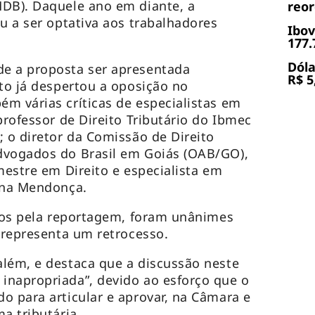
MDB). Daquele ano em diante, a
reor
u a ser optativa aos trabalhadores
Ibov
177.
Dóla
e a proposta ser apresentada
R$ 5
eto já despertou a oposição no
m várias críticas de especialistas em
professor de Direito Tributário do Ibmec
; o diretor da Comissão de Direito
dvogados do Brasil em Goiás (OAB/GO),
mestre em Direito e especialista em
iana Mendonça.
idos pela reportagem, foram unânimes
a representa um retrocesso.
lém, e destaca que a discussão neste
inapropriada”, devido ao esforço que o
o para articular e aprovar, na Câmara e
ma tributária.