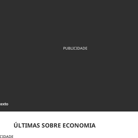
ios
Cultura
Podcast
Economia
Política
ral
Educação
Saúde
Tecnologia
Infraestrutura
Tempo
Internacional
mento
Meio Ambiente
PUBLICIDADE
texto
ÚLTIMAS SOBRE ECONOMIA
ICIDADE