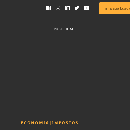
Ver toda
Podcast
PUBLICIDADE
Área do
Publicid
Fique por 
Congresso 
nossos líde
Acesse
ECONOMIA
|
IMPOSTOS