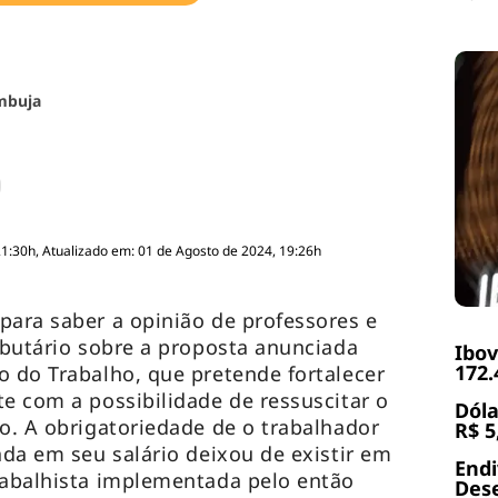
mbuja
21:30h, Atualizado em: 01 de Agosto de 2024, 19:26h
para saber a opinião de professores e
ributário sobre a proposta anunciada
Ibov
172.
o do Trabalho, que pretende fortalecer
te com a possibilidade de ressuscitar o
Dóla
io. A obrigatoriedade de o trabalhador
R$ 5
ada em seu salário deixou de existir em
End
rabalhista implementada pelo então
Dese