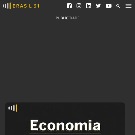
Ver todas as notícias
Saneamento
Podcasts
Indicadores
PUBLICIDADE
Área do comunicador
Bioinsumos
Publicidade Legal
Blog
Brasil Mineral
Fique por dentro do
Congresso Nacional e
Quem somos
nossos líderes.
Expediente
Acesse
Trabalhe no Brasil 61
Contato
Agronegócios
Comportamento
Meio Ambiente
Brasil
Cultura
Podcast
Brasil Mineral
Economia
Política
Ciência &
Educação
Saúde