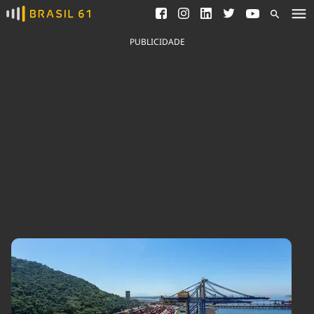
Ver todas as notícias
Saneamento
Podcasts
Indicadores
PUBLICIDADE
Área do comunicador
Bioinsumos
Publicidade Legal
Blog
Brasil Mineral
Fique por dentro do
Congresso Nacional e
Quem somos
nossos líderes.
Expediente
Acesse
Trabalhe no Brasil 61
Contato
Agronegócios
Comportamento
Meio Ambiente
Brasil
Cultura
Podcast
Brasil Mineral
Economia
Política
Ciência &
Educação
Saúde