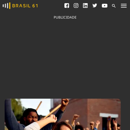
Ver todas as notícias
Saneamento
Podcasts
Indicadores
PUBLICIDADE
Área do comunicador
Bioinsumos
Publicidade Legal
Blog
Brasil Mineral
Fique por dentro do
Congresso Nacional e
Quem somos
nossos líderes.
Expediente
Acesse
Trabalhe no Brasil 61
Contato
Agronegócios
Comportamento
Meio Ambiente
Brasil
Cultura
Podcast
Brasil Mineral
Economia
Política
Ciência &
Educação
Saúde