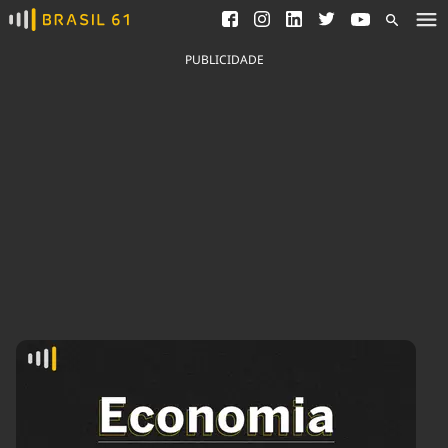
Ver todas as notícias
Saneamento
Podcasts
Indicadores
PUBLICIDADE
Área do comunicador
Bioinsumos
Publicidade Legal
Blog
Brasil Mineral
Fique por dentro do
Congresso Nacional e
Quem somos
nossos líderes.
Expediente
Acesse
Trabalhe no Brasil 61
Contato
Agronegócios
Comportamento
Meio Ambiente
Brasil
Cultura
Podcast
Brasil Mineral
Economia
Política
Ciência &
Educação
Saúde