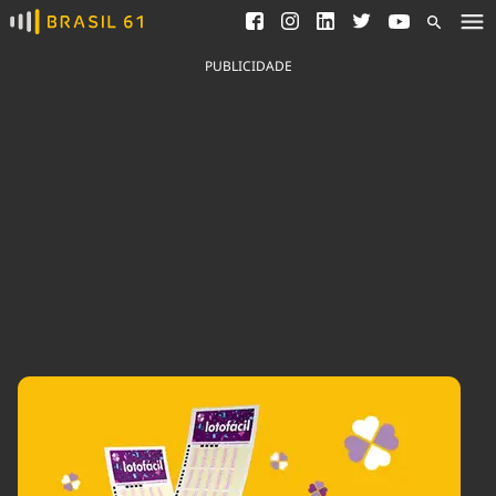
Ver todas as notícias
Saneamento
Podcasts
Indicadores
PUBLICIDADE
Área do comunicador
Bioinsumos
Publicidade Legal
Blog
Brasil Mineral
Fique por dentro do
Congresso Nacional e
Quem somos
nossos líderes.
Expediente
Acesse
Trabalhe no Brasil 61
Contato
Agronegócios
Comportamento
Meio Ambiente
Brasil
Cultura
Podcast
Brasil Mineral
Economia
Política
Ciência &
Educação
Saúde