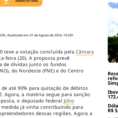
Áudio (01:00s)
:20h, Atualizado em: 01 de Agosto de 2024, 19:33h
0 teve a votação concluída pela
Câmara
ta-feira (20). A proposta prevê
a de dívidas junto os fundos
FNO), do Nordeste (FNE) e do Centro
Rece
refo
Simp
 de até 90% para quitação de débitos
Ibov
2. Agora, a matéria segue para sanção
172.
roposta, o deputado federal
Júlio
Dóla
 medida já vinha contribuindo para
R$ 5
mpreendedores dessas regiões. Agora a