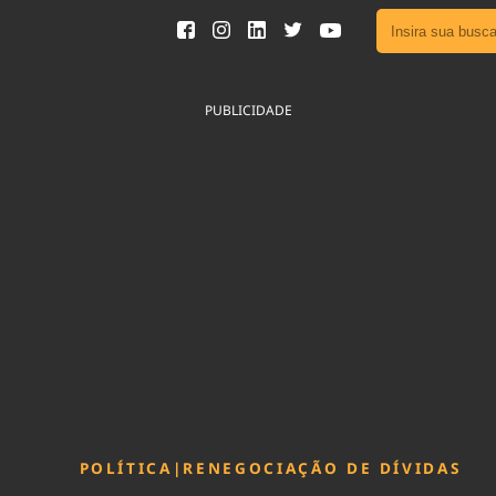
Ver toda
Podcast
PUBLICIDADE
Área do
Publicid
Fique por 
Congresso 
nossos líde
Acesse
POLÍTICA
|
RENEGOCIAÇÃO DE DÍVIDAS