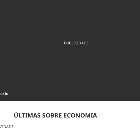
ios
Cultura
Podcast
Economia
Política
ral
Educação
Saúde
Tecnologia
Infraestrutura
Tempo
Internacional
mento
Meio Ambiente
PUBLICIDADE
texto
ÚLTIMAS SOBRE ECONOMIA
ICIDADE