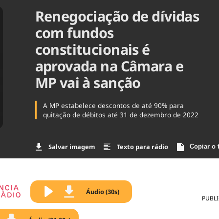
Renegociação de dívidas
Agronegóc
Brasil
com fundos
Brasil Mine
Ciência & 
constitucionais é
Cinema
aprovada na Câmara e
Comporta
MP vai à sanção
A MP estabelece descontos de até 90% para
quitação de débitos até 31 de dezembro de 2022
Salvar imagem
Texto para rádio
Copiar o 
Áudio (30s)
PUBL