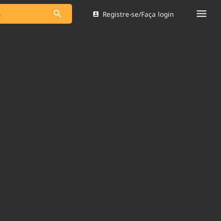
Registre-se/Faça login
s as notícias
Saneamento
s
Indicadores
 comunicador
Bioinsumos
ade Legal
Blog
Brasil Mineral
Quem somos
dentro do
Nacional e
Expediente
res.
Trabalhe no Brasil 61
Contato