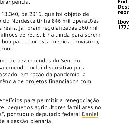
End
abrangência.
Dese
reor
 13.340, de 2016, que foi objeto de
o do Nordeste tinha 846 mil operações
Ibov
177.
 reais. Já foram regularizadas 360 mil
milhões de reais. E há ainda para serem
 boa parte por esta medida provisória,
erou.
uma de dez emendas do Senado
sa emenda inclui dispositivo para
assado, em razão da pandemia, a
rência de projetos financiados com
enefícios para permitir a renegociação
te, pequenos agricultores familiares no
ra”, pontuou o deputado federal
Daniel
e a sessão plenária.