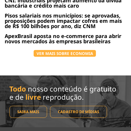
CNI: industriais projetam aumento da dívida
bancária e crédito mais caro
Pisos salariais nos municípios: se aprovadas,
proposições podem impactar cofres em mais
de R$ 100 bilhões por ano, diz CNM
ApexBrasil aposta no e-commerce para abrir
novos mercados às empresas brasileiras
VER MAIS SOBRE ECONOMIA
Todo
nosso conteúdo é gratuito
e de
livre
reprodução.
SAIBA MAIS
CADASTRO DE MÍDIAS