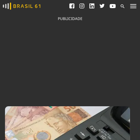
Ver todas as notícias
Saneamento
Podcasts
Indicadores
PUBLICIDADE
Área do comunicador
Bioinsumos
Publicidade Legal
Blog
Brasil Mineral
Fique por dentro do
Congresso Nacional e
Quem somos
nossos líderes.
Expediente
Acesse
Trabalhe no Brasil 61
Contato
Agronegócios
Comportamento
Meio Ambiente
Brasil
Cultura
Podcast
Brasil Mineral
Economia
Política
Ciência &
Educação
Saúde