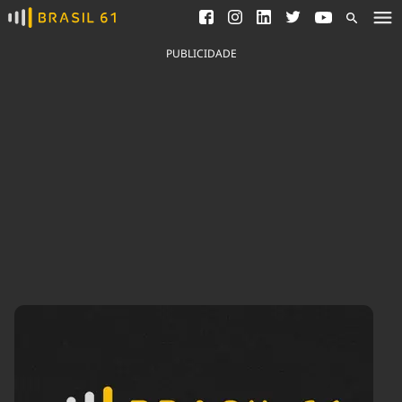
Ver todas as notícias
Saneamento
Podcasts
Indicadores
PUBLICIDADE
Área do comunicador
Bioinsumos
Publicidade Legal
Blog
Brasil Mineral
Fique por dentro do
Congresso Nacional e
Quem somos
nossos líderes.
Expediente
Acesse
Trabalhe no Brasil 61
Contato
Agronegócios
Comportamento
Meio Ambiente
Brasil
Cultura
Podcast
Brasil Mineral
Economia
Política
Ciência &
Educação
Saúde