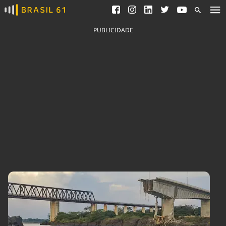
Ver todas as notícias
Saneamento
Podcasts
Indicadores
PUBLICIDADE
Área do comunicador
Bioinsumos
Publicidade Legal
Blog
Brasil Mineral
Fique por dentro do
Congresso Nacional e
Quem somos
nossos líderes.
Expediente
Acesse
Trabalhe no Brasil 61
Contato
Agronegócios
Comportamento
Meio Ambiente
Brasil
Cultura
Podcast
Brasil Mineral
Economia
Política
Ciência &
Educação
Saúde