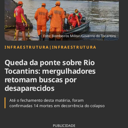
Tecnologia
Infraestrutura
Tempo
Cinema
Internacional
Foto: Bombeiros Militar/Governo do Tocantins
INFRAESTRUTURA
|
INFRAESTRUTURA
Queda da ponte sobre Rio
Tocantins: mergulhadores
retomam buscas por
desaparecidos
Até o fechamento desta matéria, foram
confirmadas 14 mortes em decorrência do colapso
PUBLICIDADE