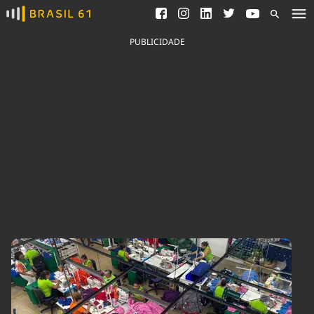
Ver todas as notícias
Saneamento
Podcasts
Indicadores
PUBLICIDADE
Área do comunicador
Bioinsumos
Publicidade Legal
Blog
Brasil Mineral
Fique por dentro do
Congresso Nacional e
Quem somos
nossos líderes.
Expediente
Acesse
Trabalhe no Brasil 61
Contato
Agronegócios
Comportamento
Meio Ambiente
Brasil
Cultura
Podcast
Brasil Mineral
Economia
Política
Ciência &
Educação
Saúde