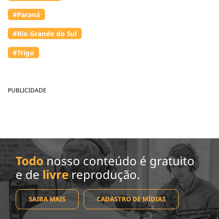
#Paraná
#Rio Grande do Sul
#Trigo
PUBLICIDADE
Todo
nosso conteúdo é gratuito
e de
livre
reprodução.
SAIBA MAIS
CADASTRO DE MÍDIAS