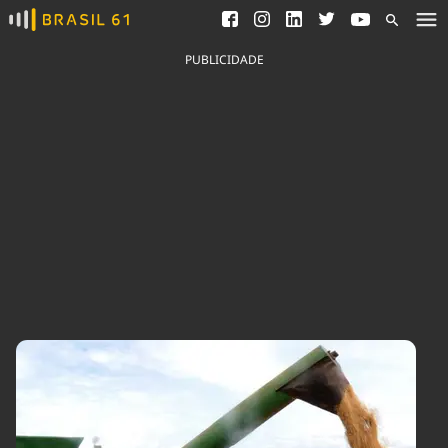
Ver todas as notícias
Saneamento
Podcasts
Indicadores
PUBLICIDADE
Área do comunicador
Bioinsumos
Publicidade Legal
Blog
Brasil Mineral
Fique por dentro do
Congresso Nacional e
Quem somos
nossos líderes.
Expediente
Acesse
Trabalhe no Brasil 61
Contato
Agronegócios
Comportamento
Meio Ambiente
Brasil
Cultura
Podcast
Brasil Mineral
Economia
Política
Ciência &
Educação
Saúde