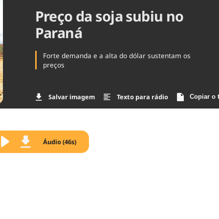
Preço da soja subiu no
Agronegóc
Brasil
Paraná
Brasil Mine
Ciência & 
Cinema
Forte demanda e a alta do dólar sustentam os
Comporta
preços
Salvar imagem
Texto para rádio
Copiar o 
Áudio (46s)