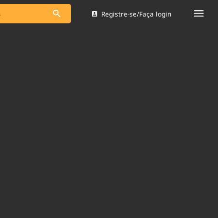
Registre-se/Faça login
s as notícias
Saneamento
s
Indicadores
 comunicador
Bioinsumos
ade Legal
Blog
Brasil Mineral
Quem somos
dentro do
Nacional e
Expediente
res.
Trabalhe no Brasil 61
Contato