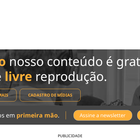
o
nosso conteúdo é grat
e
livre
reprodução.
MAIS
CADASTRO DE MÍDIAS
dos em
primeira mão
.
Assine a newsletter
PUBLICIDADE