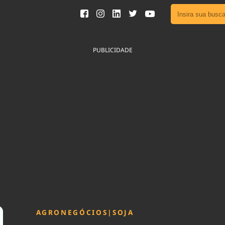
Ver toda
Podcast
PUBLICIDADE
Área do
Publicid
Fique por 
Congresso 
nossos líde
Acesse
AGRONEGÓCIOS
|
SOJA