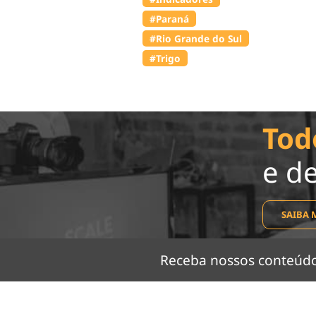
#Paraná
#Rio Grande do Sul
#Trigo
Tod
e d
SAIBA 
Receba nossos conteú