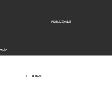
ios
Cultura
Podcast
Economia
Política
ral
Educação
Saúde
Tecnologia
Infraestrutura
Tempo
PUBLICIDADE
Internacional
mento
Meio Ambiente
texto
PUBLICIDADE