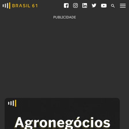
Ver todas as notícias
Saneamento
Podcasts
Indicadores
PUBLICIDADE
Área do comunicador
Bioinsumos
Publicidade Legal
Blog
Brasil Mineral
Fique por dentro do
Congresso Nacional e
Quem somos
nossos líderes.
Expediente
Acesse
Trabalhe no Brasil 61
Contato
Agronegócios
Comportamento
Meio Ambiente
Brasil
Cultura
Podcast
Brasil Mineral
Economia
Política
Ciência &
Educação
Saúde