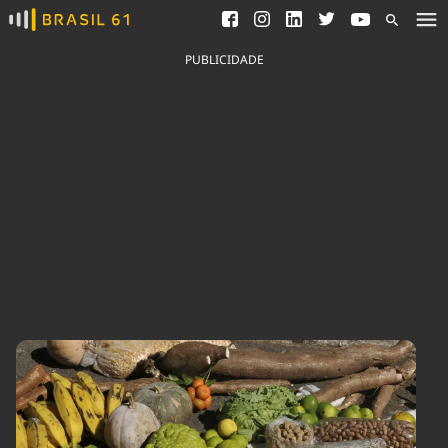
Ver todas as notícias
Saneamento
Podcasts
Indicadores
PUBLICIDADE
Área do comunicador
Bioinsumos
Publicidade Legal
Blog
Brasil Mineral
Fique por dentro do
Congresso Nacional e
Quem somos
nossos líderes.
Expediente
Acesse
Trabalhe no Brasil 61
Contato
Agronegócios
Comportamento
Meio Ambiente
Brasil
Cultura
Podcast
Brasil Mineral
Economia
Política
Ciência &
Educação
Saúde