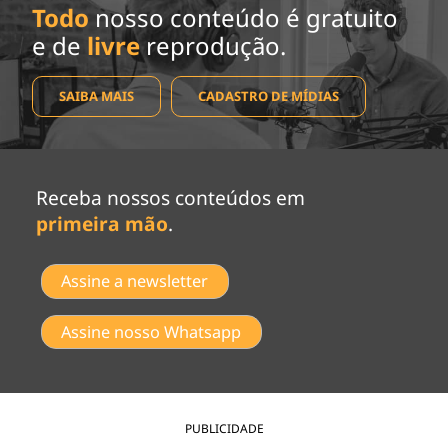
Todo
nosso conteúdo é gratuito
e de
livre
reprodução.
SAIBA MAIS
CADASTRO DE MÍDIAS
Receba nossos conteúdos em
primeira mão
.
Assine a newsletter
Assine nosso Whatsapp
PUBLICIDADE