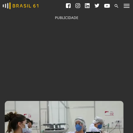
Ver todas as notícias
Saneamento
Podcasts
Indicadores
PUBLICIDADE
Área do comunicador
Bioinsumos
Publicidade Legal
Blog
Brasil Mineral
Fique por dentro do
Congresso Nacional e
Quem somos
nossos líderes.
Expediente
Acesse
Trabalhe no Brasil 61
Contato
Agronegócios
Comportamento
Meio Ambiente
Brasil
Cultura
Podcast
Brasil Mineral
Economia
Política
Ciência &
Educação
Saúde