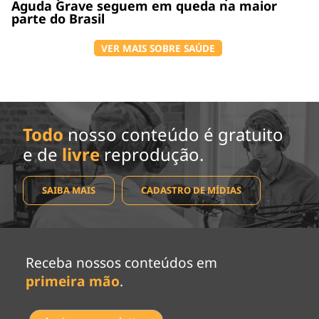
Aguda Grave seguem em queda na maior
parte do Brasil
VER MAIS SOBRE SAÚDE
Todo
nosso conteúdo é gratuito
e de
livre
reprodução.
SAIBA MAIS
CADASTRO DE MÍDIAS
Receba nossos conteúdos em
primeira mão
.