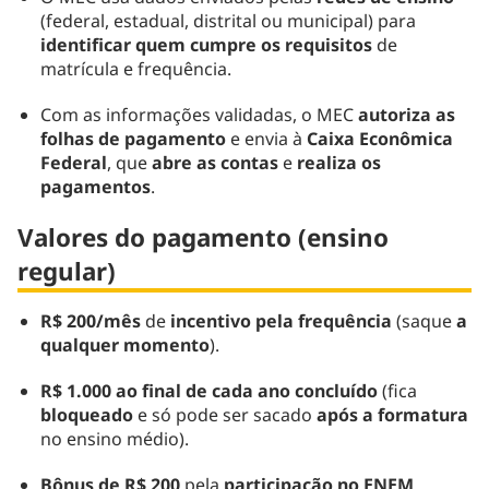
(federal, estadual, distrital ou municipal) para
identificar quem cumpre os requisitos
de
matrícula e frequência.
Com as informações validadas, o MEC
autoriza as
folhas de pagamento
e envia à
Caixa Econômica
Federal
, que
abre as contas
e
realiza os
pagamentos
.
Valores do pagamento (ensino
regular)
R$ 200/mês
de
incentivo pela frequência
(saque
a
qualquer momento
).
R$ 1.000 ao final de cada ano concluído
(fica
bloqueado
e só pode ser sacado
após a formatura
no ensino médio).
Bônus de R$ 200
pela
participação no ENEM
.