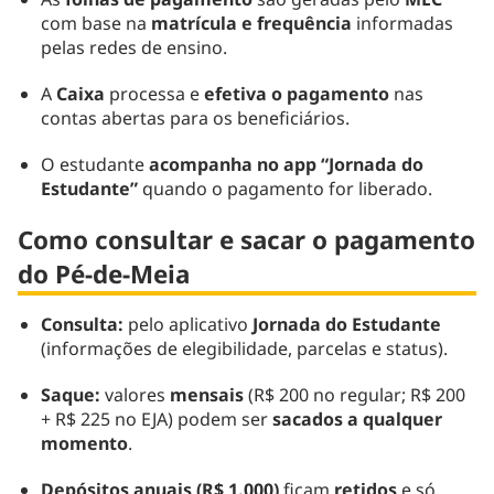
com base na
matrícula e frequência
informadas
pelas redes de ensino.
A
Caixa
processa e
efetiva o pagamento
nas
contas abertas para os beneficiários.
O estudante
acompanha no app “Jornada do
Estudante”
quando o pagamento for liberado.
Como consultar e sacar o pagamento
do Pé-de-Meia
Consulta:
pelo aplicativo
Jornada do Estudante
(informações de elegibilidade, parcelas e status).
Saque:
valores
mensais
(R$ 200 no regular; R$ 200
+ R$ 225 no EJA) podem ser
sacados a qualquer
momento
.
Depósitos anuais (R$ 1.000)
ficam
retidos
e só