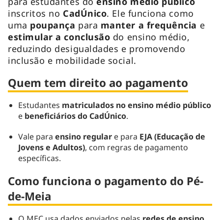
para estudantes do
ensino médio público
inscritos no
CadÚnico
. Ele funciona como
uma
poupança
para
manter a frequência
e
estimular a conclusão
do ensino médio,
reduzindo desigualdades e promovendo
inclusão e mobilidade social.
Quem tem direito ao pagamento
Estudantes
matriculados no ensino médio público
e
beneficiários do CadÚnico
.
Vale para
ensino regular
e para
EJA (Educação de
Jovens e Adultos)
, com regras de pagamento
específicas.
Como funciona o pagamento do Pé-
de-Meia
O MEC usa dados enviados pelas
redes de ensino