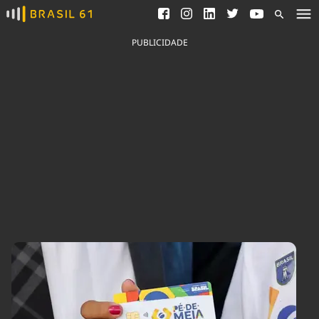
Ver todas as notícias
Saneamento
Podcasts
Indicadores
PUBLICIDADE
Área do comunicador
Bioinsumos
Publicidade Legal
Blog
Brasil Mineral
Fique por dentro do
Congresso Nacional e
Quem somos
nossos líderes.
Expediente
Acesse
Trabalhe no Brasil 61
Contato
Agronegócios
Comportamento
Meio Ambiente
Brasil
Cultura
Podcast
Brasil Mineral
Economia
Política
Ciência &
Educação
Saúde