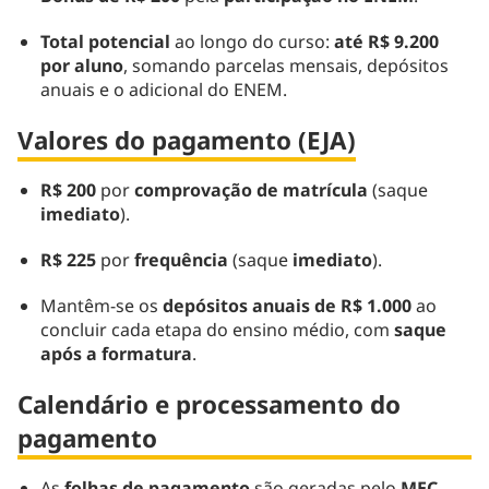
Total potencial
ao longo do curso:
até R$ 9.200
por aluno
, somando parcelas mensais, depósitos
anuais e o adicional do ENEM.
Valores do pagamento (EJA)
R$ 200
por
comprovação de matrícula
(saque
imediato
).
R$ 225
por
frequência
(saque
imediato
).
Mantêm-se os
depósitos anuais de R$ 1.000
ao
concluir cada etapa do ensino médio, com
saque
após a formatura
.
Calendário e processamento do
pagamento
As
folhas de pagamento
são geradas pelo
MEC