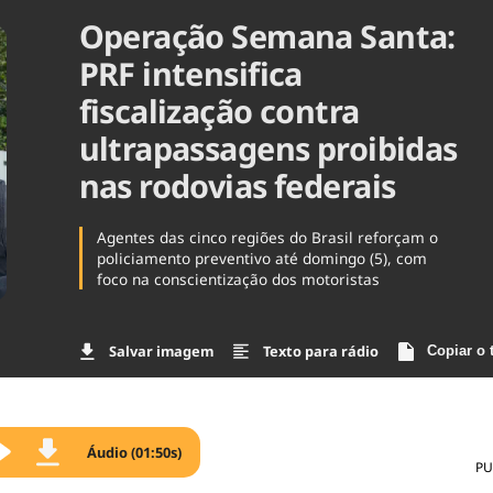
Operação Semana Santa:
Agronegóc
Brasil
PRF intensifica
Brasil Mine
Ciência & 
fiscalização contra
Cinema
ultrapassagens proibidas
Comporta
nas rodovias federais
Agentes das cinco regiões do Brasil reforçam o
policiamento preventivo até domingo (5), com
foco na conscientização dos motoristas
Salvar imagem
Texto para rádio
Copiar o 
Áudio (01:50s)
PU