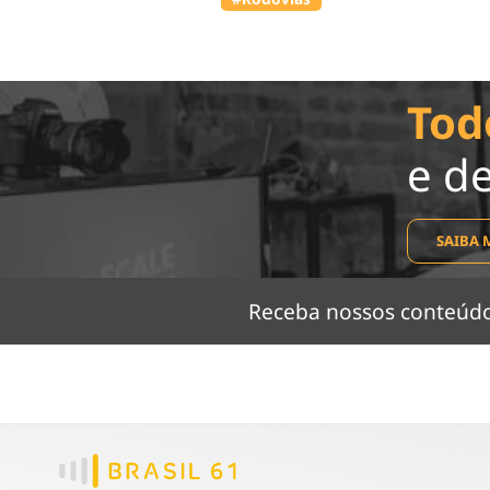
Tod
e d
SAIBA 
Receba nossos conteú