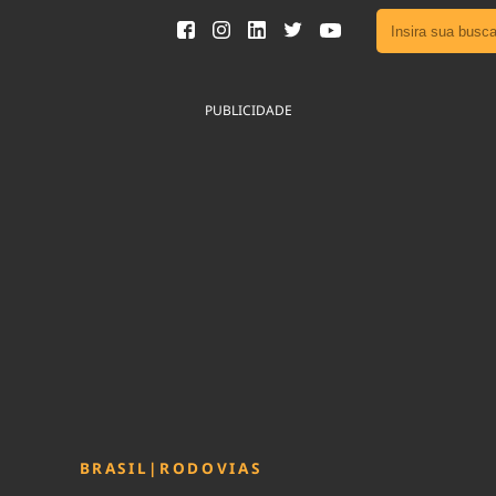
Ver toda
Podcast
PUBLICIDADE
Área do
Publicid
Fique por 
Congresso 
nossos líde
Acesse
BRASIL
|
RODOVIAS