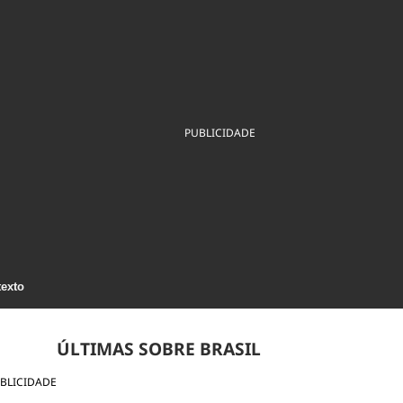
ios
Cultura
Podcast
Economia
Política
ral
Educação
Saúde
Tecnologia
Infraestrutura
Tempo
Internacional
mento
Meio Ambiente
PUBLICIDADE
texto
ÚLTIMAS SOBRE BRASIL
BLICIDADE