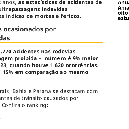
s anos,
as estatísticas de acidentes de
Anuá
Amaz
ultrapassagens indevidas
oito
índices de mortes e feridos.
estu
 ocasionados por
das
1.770 acidentes nas rodovias
sagem proibida – número é 9% maior
23, quando houve 1.620 ocorrências.
m 15% em comparação ao mesmo
rais, Bahia e Paraná se destacam com
entes de trânsito causados por
 Confira o ranking:
;