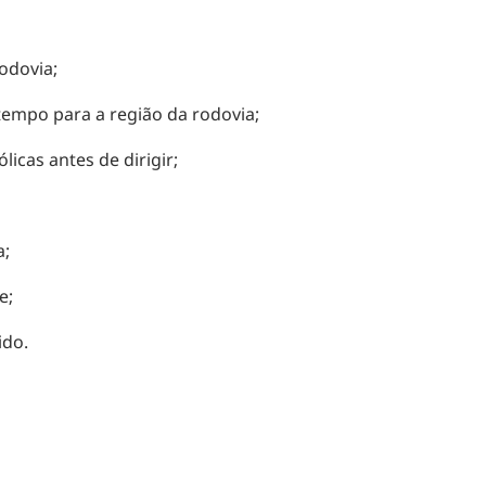
odovia;
empo para a região da rodovia;
icas antes de dirigir;
a;
e;
ido.