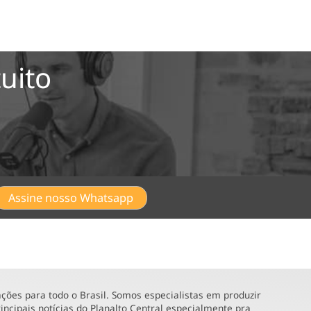
uito
Assine nosso Whatsapp
ões para todo o Brasil. Somos especialistas em produzir
incipais notícias do Planalto Central especialmente pra