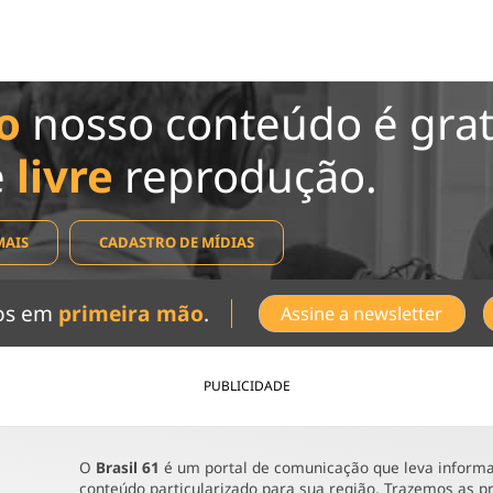
o
nosso conteúdo é grat
e
livre
reprodução.
MAIS
CADASTRO DE MÍDIAS
dos em
primeira mão
.
Assine a newsletter
PUBLICIDADE
O
Brasil 61
é um portal de comunicação que leva informaç
conteúdo particularizado para sua região. Trazemos as pr