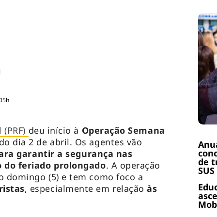
:05h
l (PRF)
deu início à
Operação Semana
 dia 2 de abril. Os agentes vão
Anuá
conc
ara garantir a segurança nas
de t
o do feriado prolongado
. A operação
SUS
mo domingo (5) e tem como foco a
Educ
ristas
, especialmente em relação
às
asce
Mobi