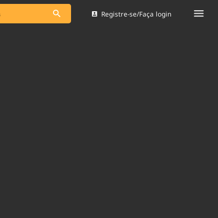
Registre-se/Faça login
s as notícias
Saneamento
s
Indicadores
 comunicador
Bioinsumos
ade Legal
Blog
Brasil Mineral
Quem somos
dentro do
Nacional e
Expediente
res.
Trabalhe no Brasil 61
Contato