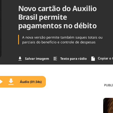
Novo cartão do Auxilio
Agronegóc
Brasil
Brasil permite
Brasil Mine
Ciência & 
pagamentos no débito
Cinema
Comporta
A nova versão permite também saques totais ou
parciais do benefício e controle de despesas
Salvar imagem
Texto para rádio
Copiar o 
Áudio (01:34s)
PUBL