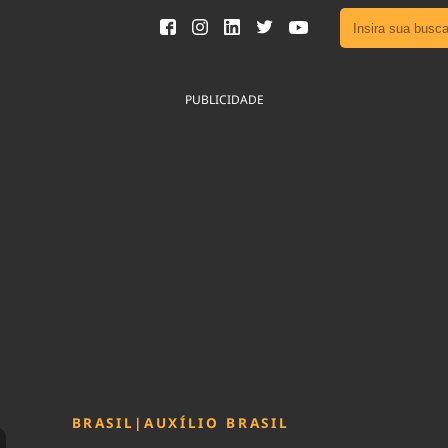
Ver toda
Podcast
PUBLICIDADE
Área do
Publicid
Fique por 
Congresso 
nossos líde
Acesse
BRASIL
|
AUXÍLIO BRASIL