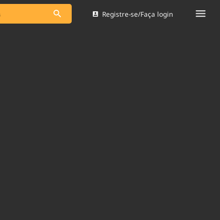
Registre-se/Faça login
s as notícias
Saneamento
s
Indicadores
 comunicador
Bioinsumos
ade Legal
Blog
Brasil Mineral
Quem somos
dentro do
Nacional e
Expediente
res.
Trabalhe no Brasil 61
Contato