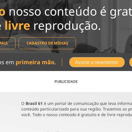
o
nosso conteúdo é grat
e
livre
reprodução.
MAIS
CADASTRO DE MÍDIAS
dos em
primeira mão
.
Assine a newsletter
PUBLICIDADE
O
Brasil 61
é um portal de comunicação que leva informaç
conteúdo particularizado para sua região. Trazemos as pr
você. Todo o nosso conteúdo é gratuito e de livre reprod