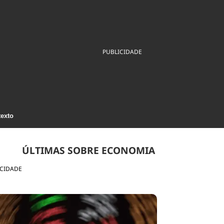
ios
Cultura
Podcast
Economia
Política
ral
Educação
Saúde
Tecnologia
Infraestrutura
Tempo
PUBLICIDADE
Internacional
mento
Meio Ambiente
texto
ÚLTIMAS SOBRE ECONOMIA
ICIDADE