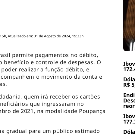
:15h, Atualizado em: 01 de Agosto de 2024, 19:33h
rasil permite pagamentos no débito,
o benefício e controle de despesas. O
Ibov
172.
oder realizar a função débito, e
s acompanhem o movimento da conta e
Dóla
as.
R$ 5
End
dadania, quem irá receber os cartões
Dese
neficiários que ingressaram no
reor
mbro de 2021, na modalidade Poupança
Ibov
177.
ma gradual para um público estimado
Dóla