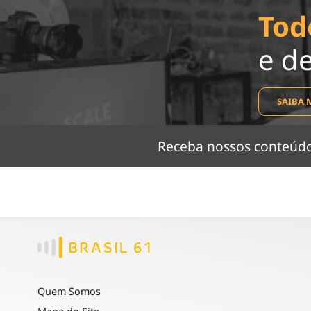
Tod
e d
SAIBA 
Receba nossos conteú
Quem Somos