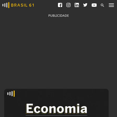
Ver todas as notícias
Saneamento
Podcasts
Indicadores
PUBLICIDADE
Área do comunicador
Bioinsumos
Publicidade Legal
Blog
Brasil Mineral
Fique por dentro do
Congresso Nacional e
Quem somos
nossos líderes.
Expediente
Acesse
Trabalhe no Brasil 61
Contato
Agronegócios
Comportamento
Meio Ambiente
Brasil
Cultura
Podcast
Brasil Mineral
Economia
Política
Ciência &
Educação
Saúde