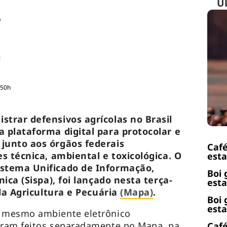
Ú
o
:50h
trar defensivos agrícolas no Brasil
 plataforma digital para protocolar e
junto aos órgãos federais
Café
s técnica, ambiental e toxicológica. O
esta
stema Unificado de Informação,
Boi 
nica (Sispa), foi lançado nesta terça-
esta
 da Agricultura e Pecuária
(Mapa)
.
Boi 
esta
 mesmo ambiente eletrônico
ram feitos separadamente no Mapa, na
Café