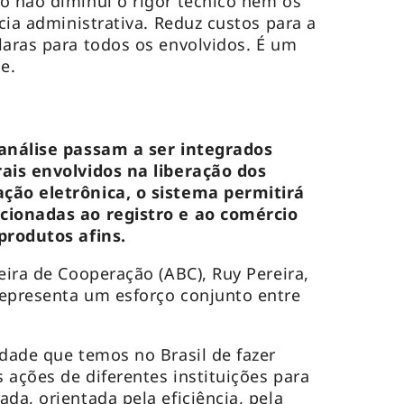
o não diminui o rigor técnico nem os
ncia administrativa. Reduz custos para a
laras para todos os envolvidos. É um
e.
 análise passam a ser integrados
rais envolvidos na liberação dos
ção eletrônica, o sistema permitirá
cionadas ao registro e ao comércio
produtos afins.
eira de Cooperação (ABC), Ruy Pereira,
representa um esforço conjunto entre
idade que temos no Brasil de fazer
s ações de diferentes instituições para
da, orientada pela eficiência, pela