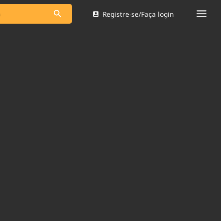
Registre-se/Faça login
s as notícias
Saneamento
s
Indicadores
 comunicador
Bioinsumos
ade Legal
Blog
Brasil Mineral
Quem somos
dentro do
Nacional e
Expediente
res.
Trabalhe no Brasil 61
Contato