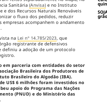
quin
ncia Sanitária
(Anvisa)
e no Instituto
e e dos Recursos Naturais Renováveis
SOJA
grão
onizar o fluxo dos pedidos, reduzir
e as empresas acompanhem o andamento
.
evista na
Lei nº 14.785/2023
, que
rgão registrante de defensivos
 e definiu a adoção de um protocolo
gistro.
do em parceria com entidades do setor
ssociação Brasileira dos Produtores de
tuto Brasileiro do Algodão (IBA).
de US$ 6 milhões foram investidos no
ebeu apoio do Programa das Nações
mento (PNUD) e do Ministério das
.