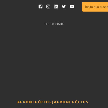
Ver toda
Podcast
PUBLICIDADE
Área do
Publicid
Fique por 
Congresso 
nossos líde
Acesse
AGRONEGÓCIOS
|
AGRONEGÓCIOS