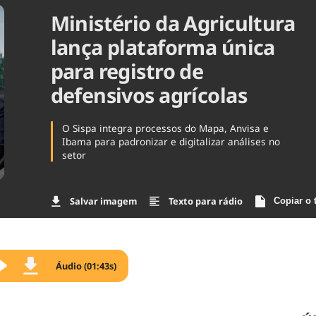
Ministério da Agricultura
Agronegóc
Brasil
lança plataforma única
Brasil Mine
Ciência & 
para registro de
Cinema
defensivos agrícolas
Comporta
O Sispa integra processos do Mapa, Anvisa e
Ibama para padronizar e digitalizar análises no
setor
Salvar imagem
Texto para rádio
Copiar o 
Áudio (01:43s)