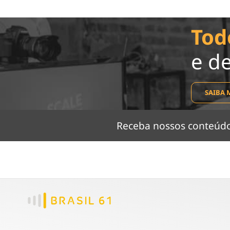
Tod
e d
SAIBA 
Receba nossos conteú