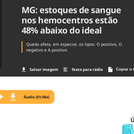
MG: estoques de sangue
Agronegóc
Brasil
nos hemocentros estão
Brasil Mine
Ciência & 
48% abaixo do ideal
Cinema
Comporta
Queda afeta, em especial, os tipos: O positivo, O
negativo e A positivo
Salvar imagem
Texto para rádio
Copiar o 
Áudio (01:06s)
Ú