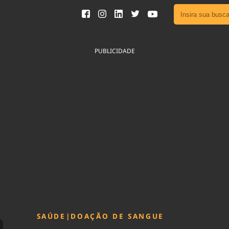
Ver toda
Podcast
PUBLICIDADE
Área do
Publicid
Fique por 
Congresso 
nossos líde
Acesse
SAÚDE
|
DOAÇÃO DE SANGUE