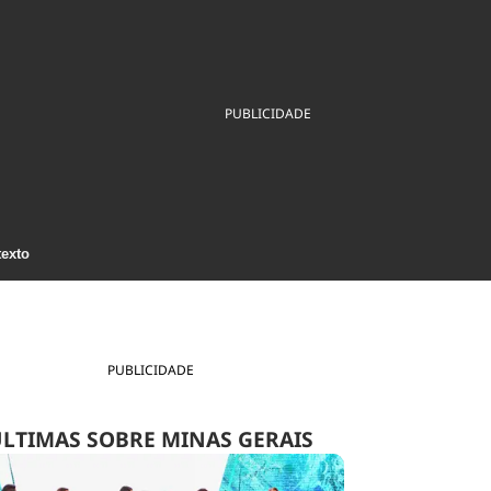
ios
Cultura
Podcast
Economia
Política
ral
Educação
Saúde
Tecnologia
Infraestrutura
Tempo
PUBLICIDADE
Internacional
mento
Meio Ambiente
texto
PUBLICIDADE
LTIMAS SOBRE MINAS GERAIS