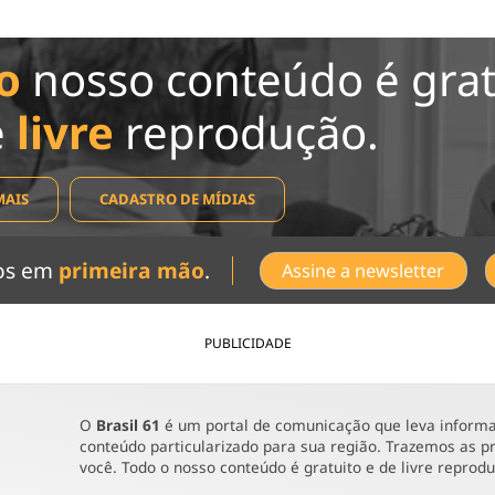
o
nosso conteúdo é grat
e
livre
reprodução.
MAIS
CADASTRO DE MÍDIAS
dos em
primeira mão
.
Assine a newsletter
PUBLICIDADE
O
Brasil 61
é um portal de comunicação que leva informaç
conteúdo particularizado para sua região. Trazemos as pr
você. Todo o nosso conteúdo é gratuito e de livre reprod