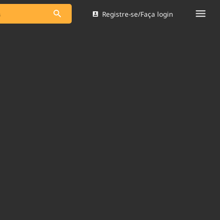
Registre-se/Faça login
s as notícias
Saneamento
s
Indicadores
 comunicador
Bioinsumos
ade Legal
Blog
Brasil Mineral
Quem somos
dentro do
Nacional e
Expediente
res.
Trabalhe no Brasil 61
Contato