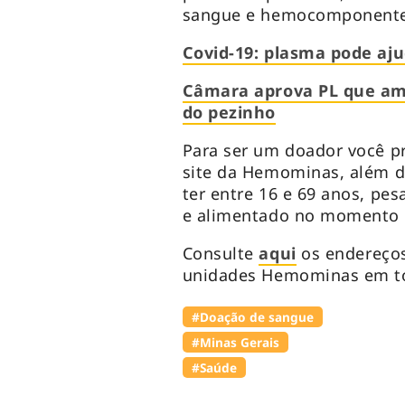
sangue e hemocomponente
Covid-19: plasma pode aj
Câmara aprova PL que amp
do pezinho
Para ser um doador você p
site da Hemominas, além d
ter entre 16 e 69 anos, pe
e alimentado no momento 
Consulte
aqui
os endereço
unidades Hemominas em to
#Doação de sangue
#Minas Gerais
#Saúde