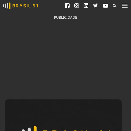
Ver todas as notícias
Saneamento
Podcasts
Indicadores
PUBLICIDADE
Área do comunicador
Bioinsumos
Publicidade Legal
Blog
Brasil Mineral
Fique por dentro do
Congresso Nacional e
Quem somos
nossos líderes.
Expediente
Acesse
Trabalhe no Brasil 61
Contato
Agronegócios
Comportamento
Meio Ambiente
Brasil
Cultura
Podcast
Brasil Mineral
Economia
Política
Ciência &
Educação
Saúde