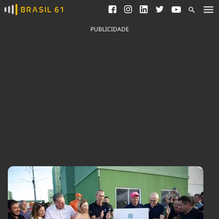
Ver todas as notícias
Saneamento
Podcasts
Indicadores
PUBLICIDADE
Área do comunicador
Bioinsumos
Publicidade Legal
Blog
Brasil Mineral
Fique por dentro do
Congresso Nacional e
Quem somos
nossos líderes.
Expediente
Acesse
Trabalhe no Brasil 61
Contato
Agronegócios
Comportamento
Meio Ambiente
Brasil
Cultura
Podcast
Brasil Mineral
Economia
Política
Ciência &
Educação
Saúde