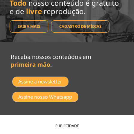
Todo
nosso conteúdo é gratuito
e de
livre
reprodução.
SAIBA MAIS
CADASTRO DE MÍDIAS
Receba nossos conteúdos em
primeira mão
.
Assine a newsletter
Assine nosso Whatsapp
PUBLICIDADE