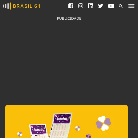
Ver todas as notícias
Saneamento
Podcasts
Indicadores
PUBLICIDADE
Área do comunicador
Bioinsumos
Publicidade Legal
Blog
Brasil Mineral
Fique por dentro do
Congresso Nacional e
Quem somos
nossos líderes.
Expediente
Acesse
Trabalhe no Brasil 61
Contato
Agronegócios
Comportamento
Meio Ambiente
Brasil
Cultura
Podcast
Brasil Mineral
Economia
Política
Ciência &
Educação
Saúde