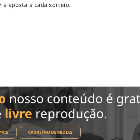
 a aposta a cada sorteio.
o
nosso conteúdo é grat
e
livre
reprodução.
MAIS
CADASTRO DE MÍDIAS