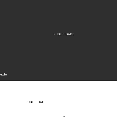
ios
Cultura
Podcast
Economia
Política
ral
Educação
Saúde
Tecnologia
Infraestrutura
Tempo
Internacional
mento
Meio Ambiente
PUBLICIDADE
texto
PUBLICIDADE