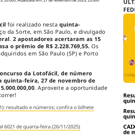
5, 20:00h, Atualizado em: 27 de Novembro de 2025, 23:00h
ÚLT
FED
cil
foi realizado nesta
quinta-
ço da Sorte, em São Paulo, e divulgado
eral
.
2 apostadores acertaram as 15
sa o prêmio de R$ 2.228.769,55.
Os
dquiridos em São Paulo (SP) e Porto
oncurso da Lotofácil, de número
a quinta-feira, 27 de novembro de
$
5.000.000,00
. Aproveite a oportunidade
correr!
Resu
quin
): resultado e números; confira o bilhete
Resu
quin
CAIX
l 6021 de quarta-feira (26/11/2025)
de m