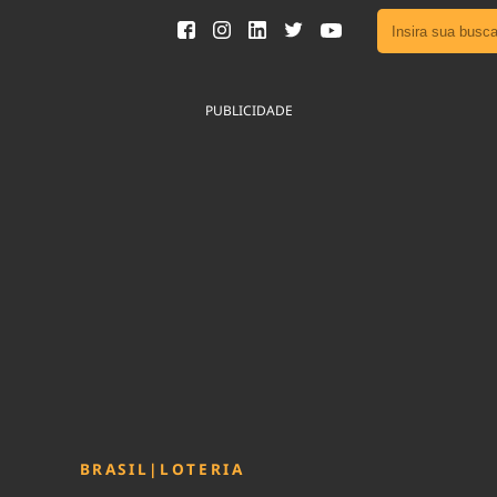
Ver toda
Podcast
PUBLICIDADE
Área do
Publicid
Fique por 
Congresso 
nossos líde
Acesse
BRASIL
|
LOTERIA