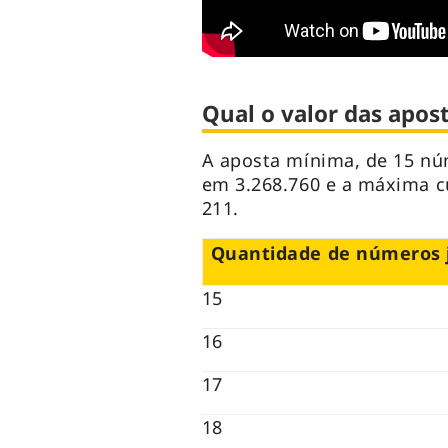
Qual o valor das apost
A aposta mínima, de 15 nú
em 3.268.760 e a máxima c
211.
Quantidade de números 
15
16
17
18