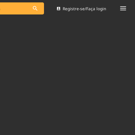
Registre-se/Faça login
s as notícias
Saneamento
s
Indicadores
 comunicador
Bioinsumos
ade Legal
Blog
Brasil Mineral
Quem somos
dentro do
Nacional e
Expediente
res.
Trabalhe no Brasil 61
Contato