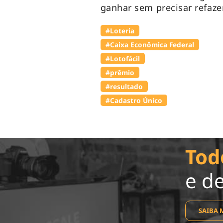
ganhar sem precisar refazer
#Loteria
#Caixa Econômica Federal
#Lotofácil
#prêmio
#resultado
#Cadastro Único
Tod
e d
SAIBA 