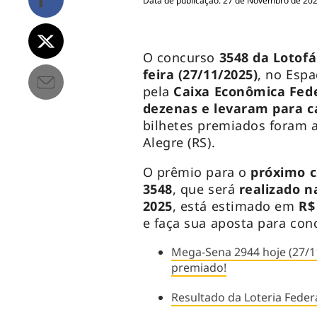
Data de publicação: 27 de Novembro de 202
O concurso
3548 da Lotofá
feira
(27/11/2025)
, no Espa
pela
Caixa Econômica Fed
dezenas e levaram para ca
bilhetes premiados foram a
Alegre (RS).
O prêmio para o
próximo c
3548
, que será
realizado n
2025
, está estimado em
R
e faça sua aposta para con
Mega-Sena 2944 hoje (27/11
premiado!
Resultado da Loteria Federa