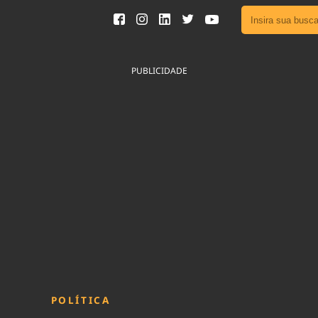
Ver toda
Podcast
PUBLICIDADE
Área do
Publicid
Fique por 
Congresso 
nossos líde
Acesse
POLÍTICA