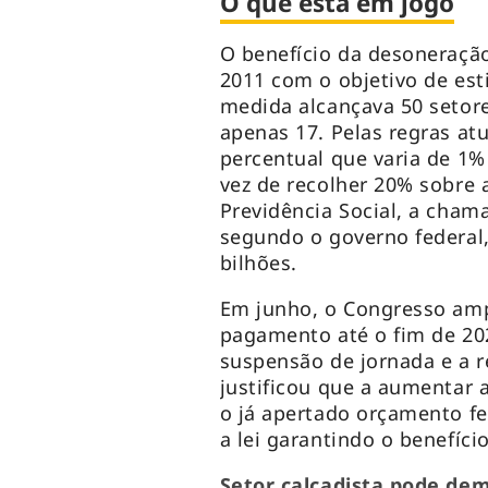
O que está em jogo
O benefício da desoneraçã
2011 com o objetivo de est
medida alcançava 50 setor
apenas 17. Pelas regras a
percentual que varia de 1%
vez de recolher 20% sobre 
Previdência Social, a cham
segundo o governo federal,
bilhões.
Em junho, o Congresso amp
pagamento até o fim de 20
suspensão de jornada e a r
justificou que a aumentar 
o já apertado orçamento fe
a lei garantindo o benefíc
Setor calçadista pode dem