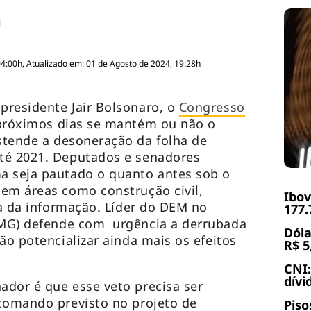
04:00h, Atualizado em: 01 de Agosto de 2024, 19:28h
presidente Jair Bolsonaro, o
Congresso
 próximos dias se mantém ou não o
tende a desoneração da folha de
té 2021. Deputados e senadores
a seja pautado o quanto antes sob o
em áreas como construção civil,
Ibov
ia da informação. Líder do DEM no
177.
MG) defende com urgência a derrubada
Dóla
ão potencializar ainda mais os efeitos
R$ 5
CNI:
dívi
dor é que esse veto precisa ser
comando previsto no projeto de
Piso