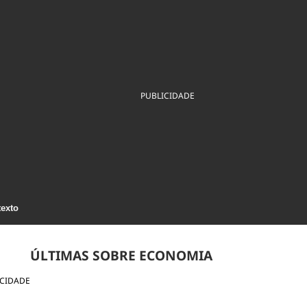
ios
Cultura
Podcast
Economia
Política
ral
Educação
Saúde
Tecnologia
Infraestrutura
Tempo
Internacional
mento
Meio Ambiente
PUBLICIDADE
texto
ÚLTIMAS SOBRE ECONOMIA
ICIDADE