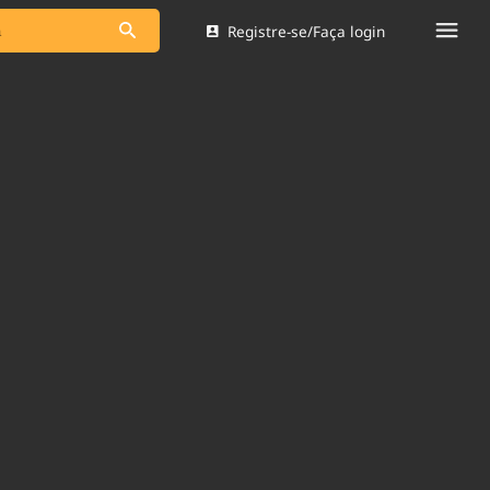
Registre-se/Faça login
s as notícias
Saneamento
s
Indicadores
 comunicador
Bioinsumos
ade Legal
Blog
Brasil Mineral
Quem somos
dentro do
Nacional e
Expediente
res.
Trabalhe no Brasil 61
Contato