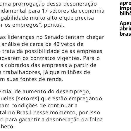
apr
 uma prorrogação dessa desoneração
impa
undamental para 17 setores da economia
bilh
abilidade muito alto e que precisa
Apex
er os empregos”, pontua.
abri
bras
as lideranças no Senado tentam chegar
 análise de cerca de 40 vetos de
e trata da possibilidade de as empresas
ovarem os contratos vigentes. Para o
s cobrados das empresas a partir de
s trabalhadores, já que milhões de
am suas fontes de renda.
mia, de aumento do desemprego,
queles [setores] que estão empregando
am condições de continuar a
tal no Brasil nesse momento, por isso
do para garantir a desoneração da folha
checo.