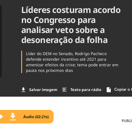
Líderes costuram acordo
Agronegóc
Brasil
no Congresso para
Brasil Mine
Ciência & 
analisar veto sobre a
Cinema
desoneração da folha
Comporta
Líder do DEM no Senado, Rodrigo Pacheco
defende estender incentivo até 2021 para
amenizar efeitos da crise; tema pode entrar em
pauta nos próximos dias
Salvar imagem
Texto para rádio
Copiar o 
Áudio (02:21s)
PUBL