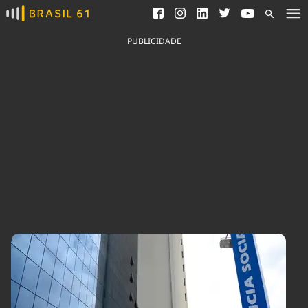
Ver todas as notícias
Saneamento
Podcasts
Indicadores
PUBLICIDADE
Área do comunicador
Bioinsumos
Publicidade Legal
Blog
Brasil Mineral
Fique por dentro do
Congresso Nacional e
Quem somos
nossos líderes.
Expediente
Acesse
Trabalhe no Brasil 61
Contato
Agronegócios
Comportamento
Meio Ambiente
Brasil
Cultura
Podcast
Brasil Mineral
Economia
Política
Ciência &
Educação
Saúde