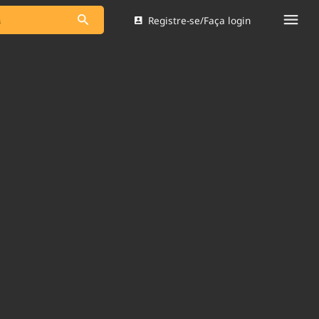
Registre-se/Faça login
s as notícias
Saneamento
s
Indicadores
 comunicador
Bioinsumos
ade Legal
Blog
Brasil Mineral
Quem somos
dentro do
Nacional e
Expediente
res.
Trabalhe no Brasil 61
Contato