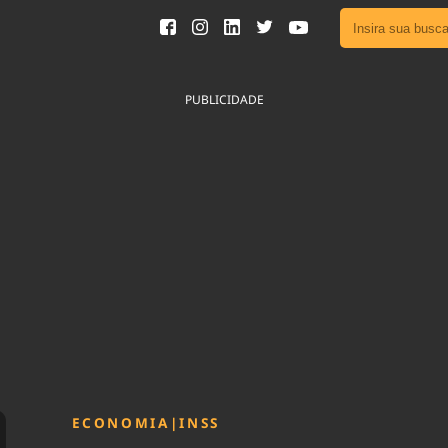
Ver toda
Podcast
PUBLICIDADE
Área do
Publicid
Fique por 
Congresso 
nossos líde
Acesse
ECONOMIA
|
INSS