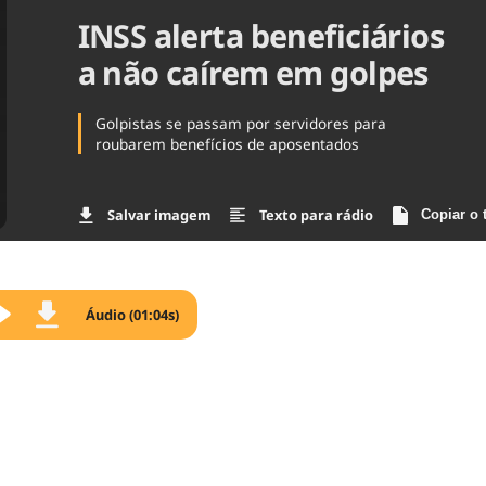
INSS alerta beneficiários
Agronegóc
Brasil
a não caírem em golpes
Brasil Mine
Ciência & 
Cinema
Golpistas se passam por servidores para
Comporta
roubarem benefícios de aposentados
Salvar imagem
Texto para rádio
Copiar o 
Áudio (01:04s)