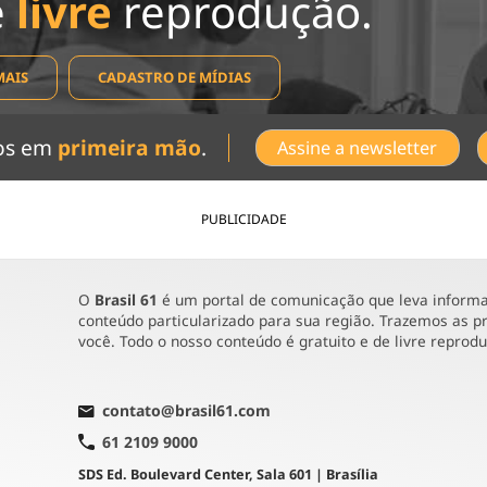
e
livre
reprodução.
MAIS
CADASTRO DE MÍDIAS
dos em
primeira mão
.
Assine a newsletter
PUBLICIDADE
O
Brasil 61
é um portal de comunicação que leva informaç
conteúdo particularizado para sua região. Trazemos as pr
você. Todo o nosso conteúdo é gratuito e de livre reprod
contato@brasil61.com
61 2109 9000
SDS Ed. Boulevard Center, Sala 601 | Brasília