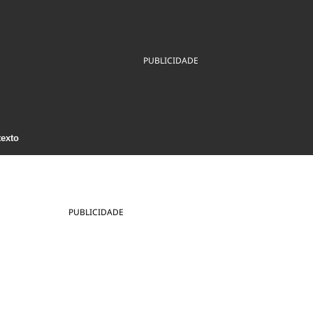
ios
Cultura
Podcast
Economia
Política
ral
Educação
Saúde
Tecnologia
Infraestrutura
Tempo
PUBLICIDADE
Internacional
mento
Meio Ambiente
texto
PUBLICIDADE