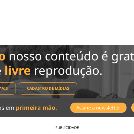
o
nosso conteúdo é grat
e
livre
reprodução.
MAIS
CADASTRO DE MÍDIAS
dos em
primeira mão
.
Assine a newsletter
PUBLICIDADE