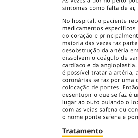
As vezes a dor no peito p
sintomas como falta de ar,
No hospital, o paciente re
medicamentos específicos 
do coração e principalment
maioria das vezes faz par
desobstrução da artéria 
dissolvem o coágulo de sa
cardíaco e da angioplasti
é possível tratar a artéria,
coronárias se faz por uma 
colocação de pontes. Então
desentupir o que se faz é
lugar ao outo pulando o loc
com as veias safena ou com
o nome ponte safena e po
Tratamento