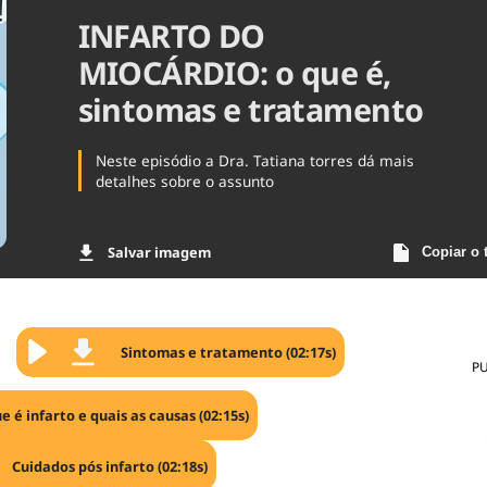
INFARTO DO
Agronegóc
Brasil
MIOCÁRDIO: o que é,
Brasil Mine
Ciência & 
sintomas e tratamento
Cinema
Comporta
Neste episódio a Dra. Tatiana torres dá mais
detalhes sobre o assunto
Salvar imagem
Copiar o 
Sintomas e tratamento (02:17s)
P
e é infarto e quais as causas (02:15s)
Cuidados pós infarto (02:18s)