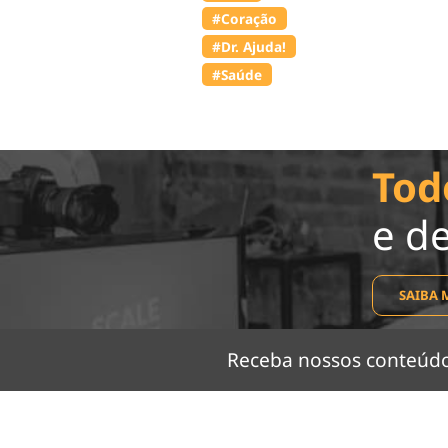
#Coração
#Dr. Ajuda!
#Saúde
Tod
e d
SAIBA 
Receba nossos conteú