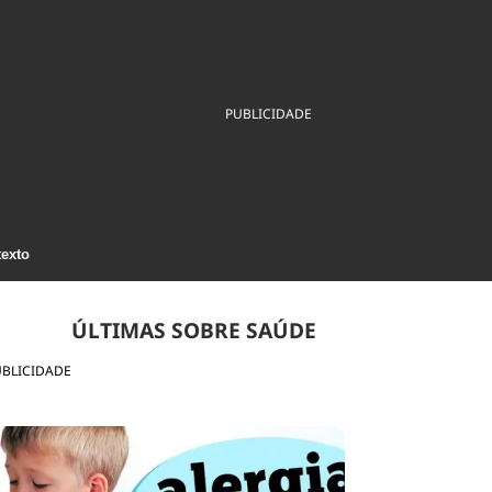
ios
Cultura
Podcast
Economia
Política
ral
Educação
Saúde
Tecnologia
Infraestrutura
Tempo
PUBLICIDADE
Internacional
mento
Meio Ambiente
texto
ÚLTIMAS SOBRE SAÚDE
UBLICIDADE