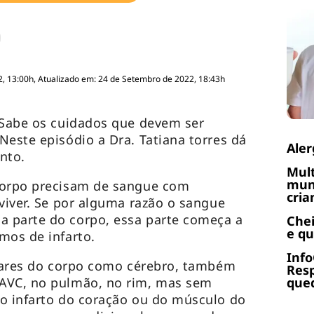
, 13:00h, Atualizado em: 24 de Setembro de 2022, 18:43h
 Sabe os cuidados que devem ser
Neste episódio a Dra. Tatiana torres dá
Aler
nto.
Mult
muni
corpo precisam de sangue com
cria
 viver. Se por alguma razão o sangue
 parte do corpo, essa parte começa a
Chei
e q
mos de infarto.
Info
ugares do corpo como cérebro, também
Res
AVC, no pulmão, no rim, mas sem
qued
o infarto do coração ou do músculo do