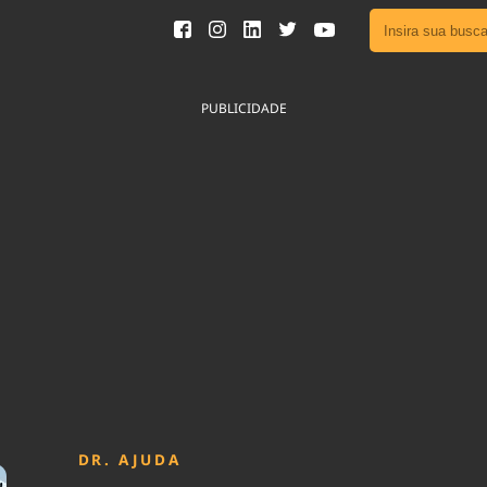
Ver toda
Podcast
PUBLICIDADE
Área do
Publicid
Fique por 
Congresso 
nossos líde
Acesse
DR. AJUDA