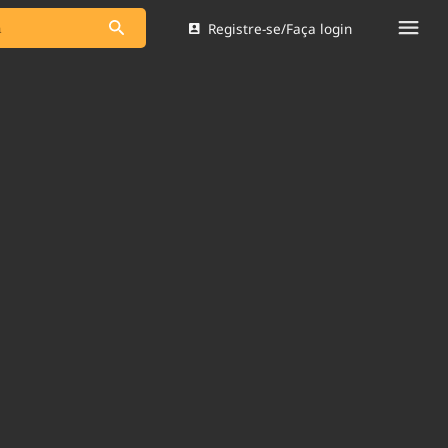
Registre-se/Faça login
s as notícias
Saneamento
s
Indicadores
 comunicador
Bioinsumos
ade Legal
Blog
Brasil Mineral
Quem somos
dentro do
Nacional e
Expediente
res.
Trabalhe no Brasil 61
Contato