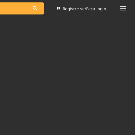
Registre-se/Faça login
s as notícias
Saneamento
s
Indicadores
 comunicador
Bioinsumos
ade Legal
Blog
Brasil Mineral
Quem somos
dentro do
Nacional e
Expediente
res.
Trabalhe no Brasil 61
Contato