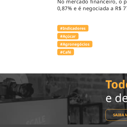
No mercado financeiro, o p
0,87% e é negociada a R$ 7
#Indicadores
#Açúcar
#Agronegócios
#Café
Tod
e d
SAIBA 