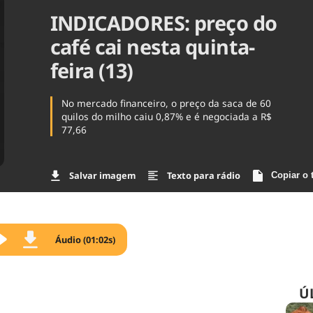
INDICADORES: preço do
Agronegóc
Brasil
café cai nesta quinta-
Brasil Mine
Ciência & 
feira (13)
Cinema
Comporta
No mercado financeiro, o preço da saca de 60
quilos do milho caiu 0,87% e é negociada a R$
77,66
Salvar imagem
Texto para rádio
Copiar o 
Áudio (01:02s)
Ú