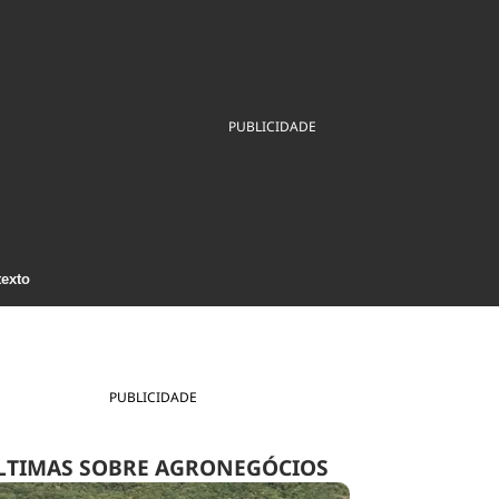
ios
Cultura
Podcast
Economia
Política
ral
Educação
Saúde
Tecnologia
Infraestrutura
Tempo
Internacional
PUBLICIDADE
mento
Meio Ambiente
texto
PUBLICIDADE
LTIMAS SOBRE AGRONEGÓCIOS