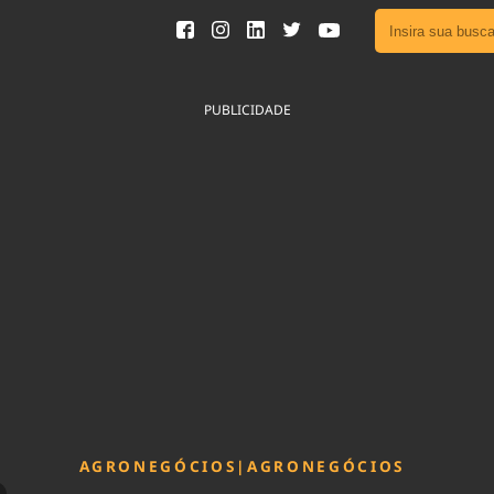
Ver toda
Podcast
PUBLICIDADE
Área do
Publicid
Fique por 
Congresso 
nossos líde
Acesse
AGRONEGÓCIOS
|
AGRONEGÓCIOS