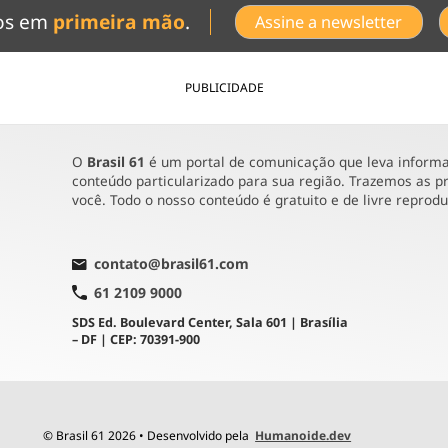
dos em
primeira mão
.
Assine a newsletter
PUBLICIDADE
O
Brasil 61
é um portal de comunicação que leva informaç
conteúdo particularizado para sua região. Trazemos as pr
você. Todo o nosso conteúdo é gratuito e de livre reprod
contato@brasil61.com
61 2109 9000
SDS Ed. Boulevard Center, Sala 601 | Brasília
– DF | CEP: 70391-900
© Brasil 61 2026 • Desenvolvido pela
Humanoide.dev