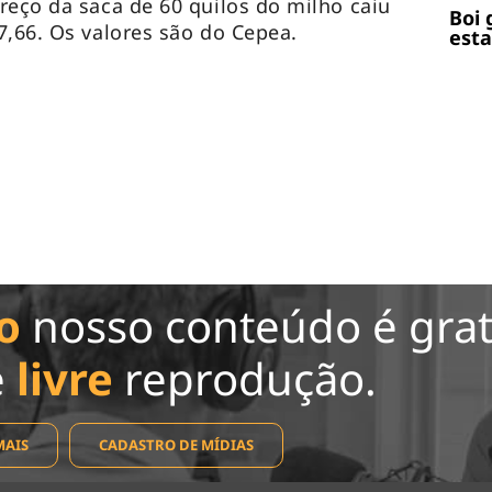
reço da saca de 60 quilos do milho caiu
Boi 
7,66. Os valores são do Cepea.
esta
o
nosso conteúdo é grat
e
livre
reprodução.
MAIS
CADASTRO DE MÍDIAS