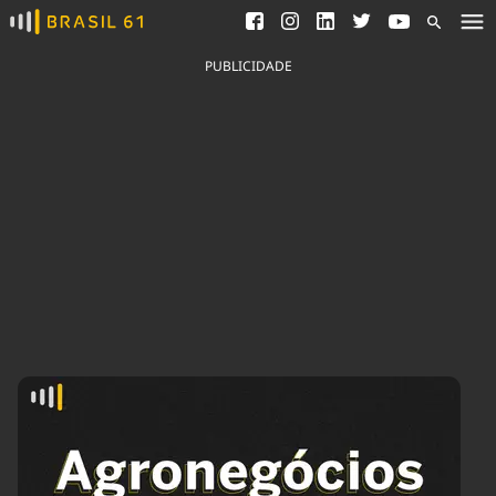
Ver todas as notícias
Saneamento
Podcasts
Indicadores
PUBLICIDADE
Área do comunicador
Bioinsumos
Publicidade Legal
Blog
Brasil Mineral
Fique por dentro do
Congresso Nacional e
Quem somos
nossos líderes.
Expediente
Acesse
Trabalhe no Brasil 61
Contato
Agronegócios
Comportamento
Meio Ambiente
Brasil
Cultura
Podcast
Brasil Mineral
Economia
Política
Ciência &
Educação
Saúde