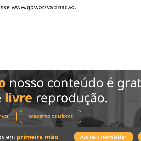
esse www.gov.br/vacinacao.
o
nosso conteúdo é grat
e
livre
reprodução.
MAIS
CADASTRO DE MÍDIAS
dos em
primeira mão
.
Assine a newsletter