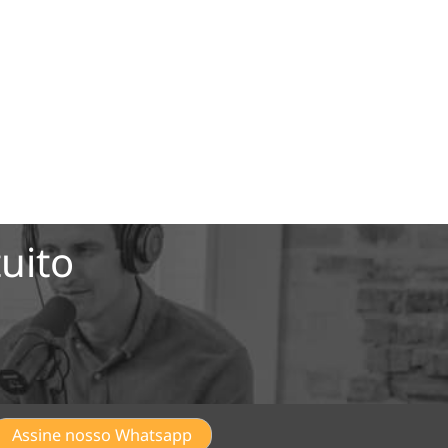
uito
Assine nosso Whatsapp