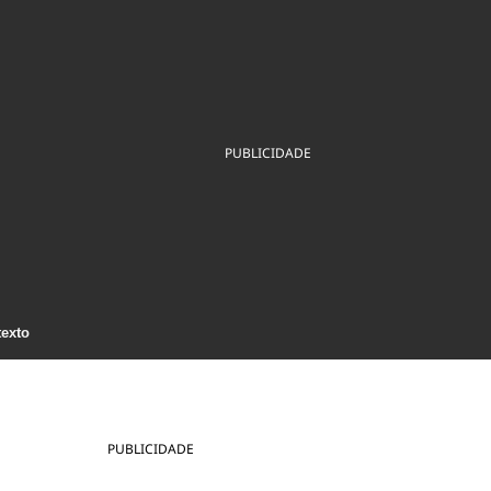
ios
Cultura
Podcast
Economia
Política
ral
Educação
Saúde
Tecnologia
Infraestrutura
Tempo
Internacional
mento
Meio Ambiente
PUBLICIDADE
texto
PUBLICIDADE