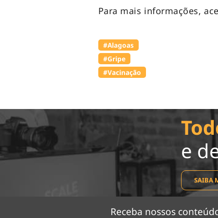
Para mais informações, ac
#Alagoas
#Gripe
#Vacinação
Tod
e d
SAIBA 
Receba nossos conteú