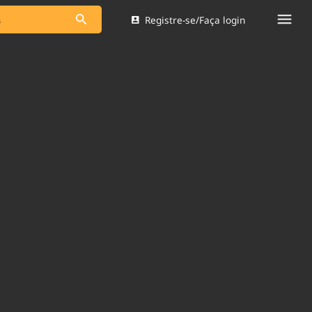
Registre-se/Faça login
s as notícias
Saneamento
s
Indicadores
 comunicador
Bioinsumos
ade Legal
Blog
Brasil Mineral
Quem somos
dentro do
Nacional e
Expediente
res.
Trabalhe no Brasil 61
Contato