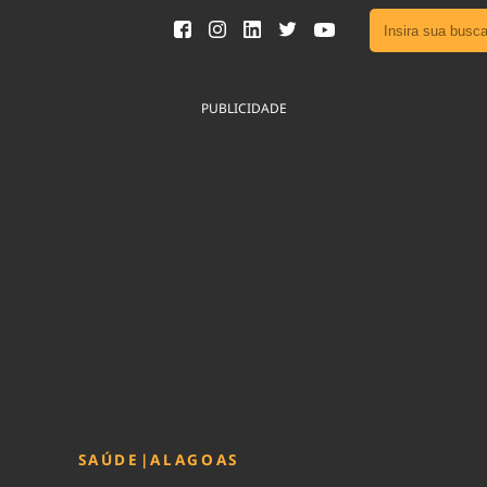
Ver toda
Podcast
PUBLICIDADE
Área do
Publicid
Fique por 
Congresso 
nossos líde
Acesse
SAÚDE
|
ALAGOAS