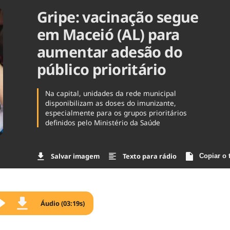
Gripe: vacinação segue
Agronegóc
Brasil
em Maceió (AL) para
Brasil Mine
Ciência & 
aumentar adesão do
Cinema
público prioritário
Comporta
Na capital, unidades da rede municipal
disponibilizam as doses do imunizante,
especialmente para os grupos prioritários
definidos pelo Ministério da Saúde
Salvar imagem
Texto para rádio
Copiar o 
Áudio (03:19s)