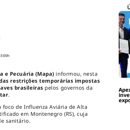
03:00h
ra e Pecuária (Mapa)
informou, nesta
 das restrições temporárias impostas
aves brasileiras
pelos governos da
Apex
tar
.
inve
expo
 foco de Influenza Aviária de Alta
tificado em Montenegro (RS), cuja
e sanitário.