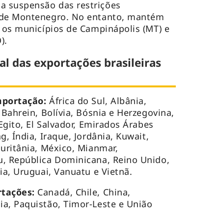
 suspensão das restrições
 de Montenegro. No entanto, mantém
a os municípios de Campinápolis (MT) e
).
al das exportações brasileiras
mportação:
África do Sul, Albânia,
 Bahrein, Bolívia, Bósnia e Herzegovina,
 Egito, El Salvador, Emirados Árabes
g, Índia, Iraque, Jordânia, Kuwait,
auritânia, México, Mianmar,
u, República Dominicana, Reino Unido,
ia, Uruguai, Vanuatu e Vietnã.
rtações:
Canadá, Chile, China,
a, Paquistão, Timor-Leste e União