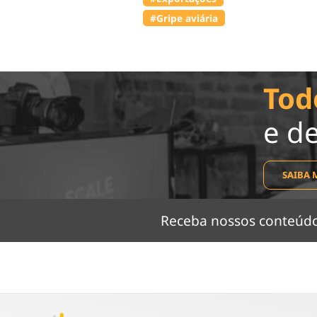
#Gripe aviária
Tod
e d
SAIBA 
Receba nossos conteú