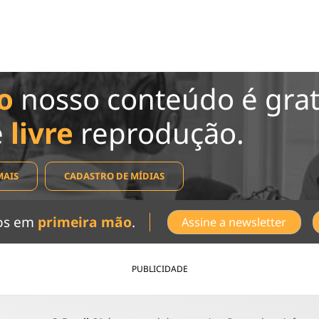
o
nosso conteúdo é grat
e
livre
reprodução.
MAIS
CADASTRO DE MÍDIAS
dos em
primeira mão
.
Assine a newsletter
PUBLICIDADE