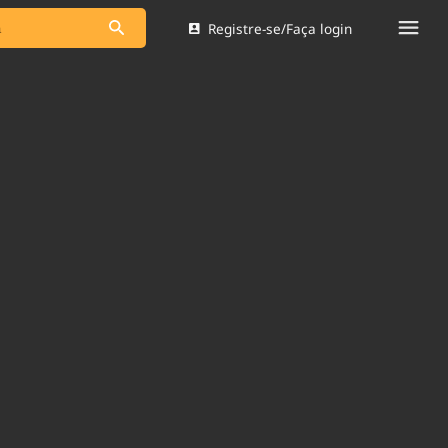
Registre-se/Faça login
s as notícias
Saneamento
s
Indicadores
 comunicador
Bioinsumos
ade Legal
Blog
Brasil Mineral
Quem somos
dentro do
Nacional e
Expediente
res.
Trabalhe no Brasil 61
Contato