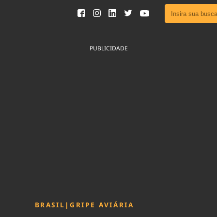
Ver toda
Podcast
PUBLICIDADE
Área do
Publicid
Fique por 
Congresso 
nossos líde
Acesse
BRASIL
|
GRIPE AVIÁRIA