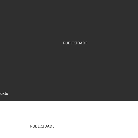
ios
Cultura
Podcast
Economia
Política
ral
Educação
Saúde
Tecnologia
Infraestrutura
Tempo
Internacional
mento
Meio Ambiente
PUBLICIDADE
texto
PUBLICIDADE