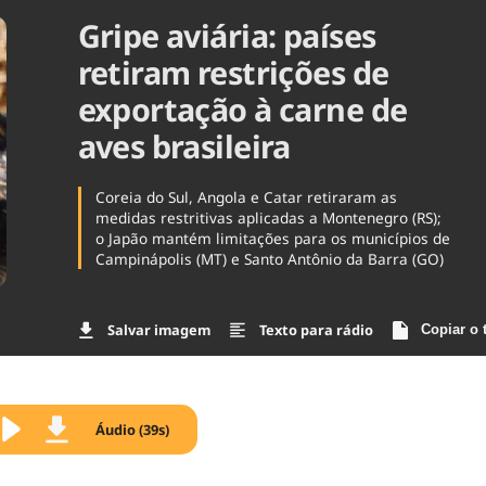
Gripe aviária: países
Agronegóc
Brasil
retiram restrições de
Brasil Mine
Ciência & 
exportação à carne de
Cinema
aves brasileira
Comporta
Coreia do Sul, Angola e Catar retiraram as
medidas restritivas aplicadas a Montenegro (RS);
o Japão mantém limitações para os municípios de
Campinápolis (MT) e Santo Antônio da Barra (GO)
Salvar imagem
Texto para rádio
Copiar o 
Áudio (39s)