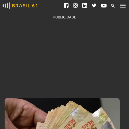
Ver todas as notícias
Saneamento
Podcasts
Indicadores
PUBLICIDADE
Área do comunicador
Bioinsumos
Publicidade Legal
Blog
Brasil Mineral
Fique por dentro do
Congresso Nacional e
Quem somos
nossos líderes.
Expediente
Acesse
Trabalhe no Brasil 61
Contato
Agronegócios
Comportamento
Meio Ambiente
Brasil
Cultura
Podcast
Brasil Mineral
Economia
Política
Ciência &
Educação
Saúde