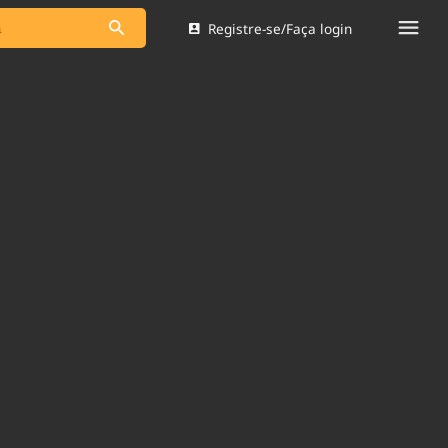
Registre-se/Faça login
s as notícias
Saneamento
s
Indicadores
 comunicador
Bioinsumos
ade Legal
Blog
Brasil Mineral
Quem somos
dentro do
Nacional e
Expediente
res.
Trabalhe no Brasil 61
Contato