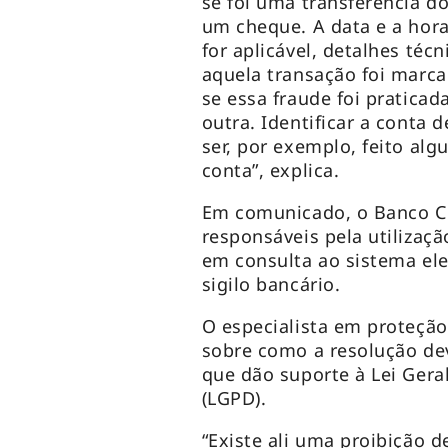
se foi uma transferência do 
um cheque. A data e a hora
for aplicável, detalhes téc
aquela transação foi marc
se essa fraude foi praticad
outra. Identificar a conta 
ser, por exemplo, feito al
conta”, explica.
Em comunicado, o Banco Ce
responsáveis pela utilizaç
em consulta ao sistema ele
sigilo bancário.
O especialista em proteçã
sobre como a resolução dev
que dão suporte à Lei Gera
(LGPD).
“Existe ali uma proibição 