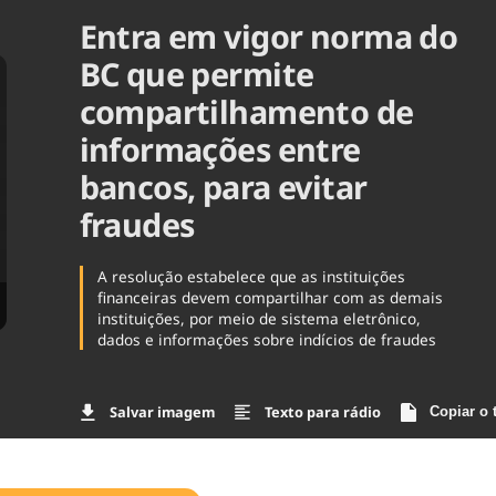
Entra em vigor norma do
Agronegóc
Brasil
BC que permite
Brasil Mine
Ciência & 
compartilhamento de
Cinema
informações entre
Comporta
bancos, para evitar
fraudes
A resolução estabelece que as instituições
financeiras devem compartilhar com as demais
instituições, por meio de sistema eletrônico,
dados e informações sobre indícios de fraudes
Salvar imagem
Texto para rádio
Copiar o 