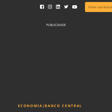
Ver toda
Podcast
PUBLICIDADE
Área do
Publicid
Fique por 
Congresso 
nossos líde
Acesse
ECONOMIA
|
BANCO CENTRAL