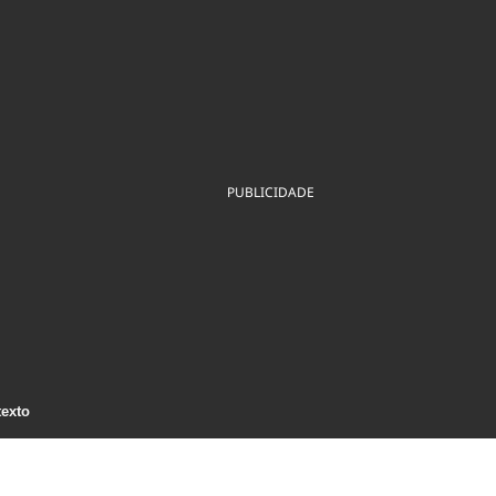
ios
Cultura
Podcast
Economia
Política
ral
Educação
Saúde
Tecnologia
Infraestrutura
Tempo
Internacional
mento
Meio Ambiente
PUBLICIDADE
texto