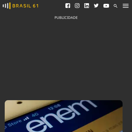
Ver todas as notícias
Saneamento
Podcasts
Indicadores
PUBLICIDADE
Área do comunicador
Bioinsumos
Publicidade Legal
Blog
Brasil Mineral
Fique por dentro do
Congresso Nacional e
Quem somos
nossos líderes.
Expediente
Acesse
Trabalhe no Brasil 61
Contato
Agronegócios
Comportamento
Meio Ambiente
Brasil
Cultura
Podcast
Brasil Mineral
Economia
Política
Ciência &
Educação
Saúde