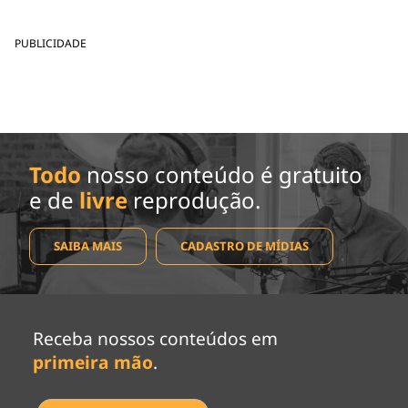
PUBLICIDADE
Todo
nosso conteúdo é gratuito
e de
livre
reprodução.
SAIBA MAIS
CADASTRO DE MÍDIAS
Receba nossos conteúdos em
primeira mão
.