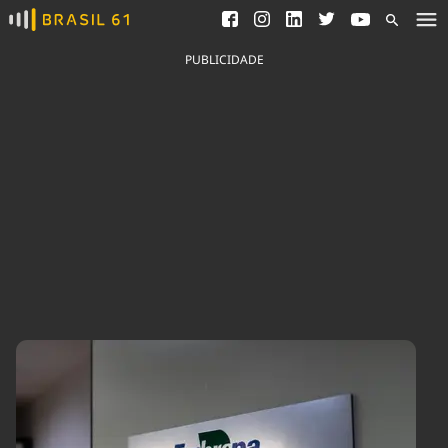
Ver todas as notícias
Saneamento
Podcasts
Indicadores
PUBLICIDADE
Área do comunicador
Bioinsumos
Publicidade Legal
Blog
Brasil Mineral
Fique por dentro do
Congresso Nacional e
Quem somos
nossos líderes.
Expediente
Acesse
Trabalhe no Brasil 61
Contato
Agronegócios
Comportamento
Meio Ambiente
Brasil
Cultura
Podcast
Brasil Mineral
Economia
Política
Ciência &
Educação
Saúde