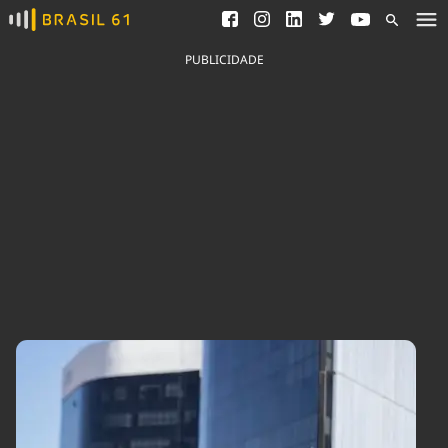
Ver todas as notícias
Saneamento
Podcasts
Indicadores
PUBLICIDADE
Área do comunicador
Bioinsumos
Publicidade Legal
Blog
Brasil Mineral
Fique por dentro do
Congresso Nacional e
Quem somos
nossos líderes.
Expediente
Acesse
Trabalhe no Brasil 61
Contato
Agronegócios
Comportamento
Meio Ambiente
Brasil
Cultura
Podcast
Brasil Mineral
Economia
Política
Ciência &
Educação
Saúde