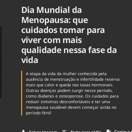
Dia Mundial da
Agronegóc
Brasil
Menopausa: que
Brasil Mine
Ciência & 
cuidados tomar para
Cinema
viver com mais
Comporta
qualidade nessa fase da
vida
A etapa da vida da mulher conhecida pela
ausência de menstruação e infertilidade reserva
mais que calor e queda nas taxas hormonais.
Outras doenças podem surgir nesse período,
como diabetes e osteoporose. Os cuidados para
reduzir sintomas desconfortáveis e ter uma
menopausa saudável devem começar ainda no
período fértil
Copiar o 