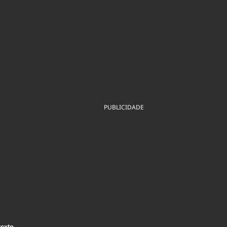
ios
Cultura
Podcast
Economia
Política
ral
Educação
Saúde
Tecnologia
Infraestrutura
Tempo
Internacional
mento
Meio Ambiente
PUBLICIDADE
texto