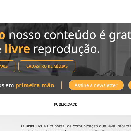
o
nosso conteúdo é grat
e
livre
reprodução.
MAIS
CADASTRO DE MÍDIAS
dos em
primeira mão
.
Assine a newsletter
PUBLICIDADE
O
Brasil 61
é um portal de comunicação que leva informaç