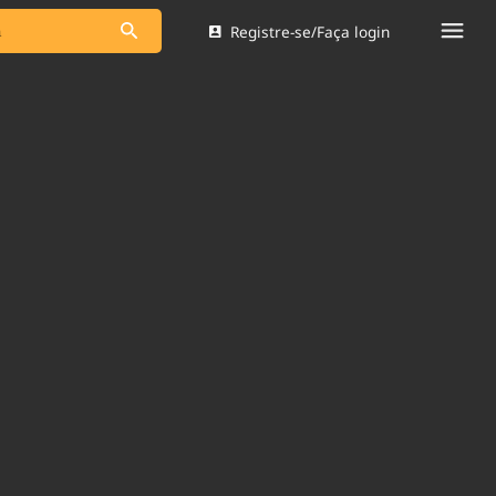
Registre-se/Faça login
s as notícias
Saneamento
s
Indicadores
 comunicador
Bioinsumos
ade Legal
Blog
Brasil Mineral
Quem somos
dentro do
Nacional e
Expediente
res.
Trabalhe no Brasil 61
Contato