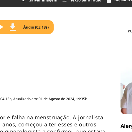
Salvar imagem
Texto para rádio
Áudio (03:18s)
P
 04:15h, Atualizado em: 01 de Agosto de 2024, 19:35h
 e falha na menstruação. A jornalista
 anos, começou a ter esses e outros
Aler
o ginecologista e confirmou que estava