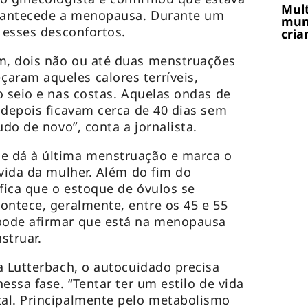
Mult
e antecede a menopausa. Durante um
muni
m esses desconfortos.
cria
, dois não ou até duas menstruações
ram aqueles calores terríveis,
o seio e nas costas. Aquelas ondas de
 depois ficavam cerca de 40 dias sem
udo de novo”, conta a jornalista.
e dá à última menstruação e marca o
 vida da mulher. Além do fim do
ica que o estoque de óvulos se
ontece, geralmente, entre os 45 e 55
pode afirmar que está na menopausa
struar.
a Lutterbach, o autocuidado precisa
essa fase. “Tentar ter um estilo de vida
al. Principalmente pelo metabolismo