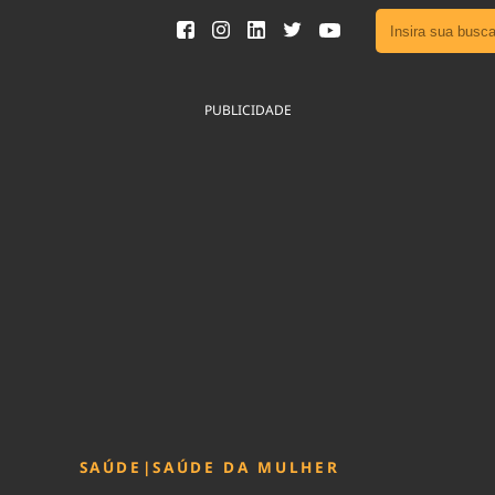
Ver toda
Podcast
PUBLICIDADE
Área do
Publicid
Fique por 
Congresso 
nossos líde
Acesse
SAÚDE
|
SAÚDE DA MULHER