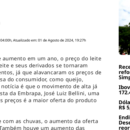
 04:00h, Atualizado em: 01 de Agosto de 2024, 19:27h
 aumento em um ano, o preço do leite
leite e seus derivados se tornaram
Rece
refo
mentos, já que alavancaram os preços de
Simp
sa do consumidor, como queijo,
 notícia é que o movimento de alta já
Ibov
172.
sta da Embrapa, José Luiz Bellini, uma
s preços é a maior oferta do produto
Dóla
R$ 5
End
a e com as chuvas, o aumento da oferta
Dese
reor
o. Também houve um aumento das