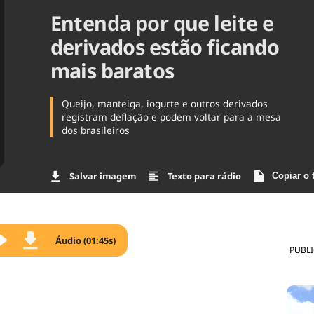
Entenda por que leite e
Agronegóc
Brasil
derivados estão ficando
Brasil Mine
Ciência & 
mais baratos
Cinema
Comporta
Queijo, manteiga, iogurte e outros derivados
registram deflação e podem voltar para a mesa
dos brasileiros
Salvar imagem
Texto para rádio
Copiar o 
Áudio (01:45s)
PUBL