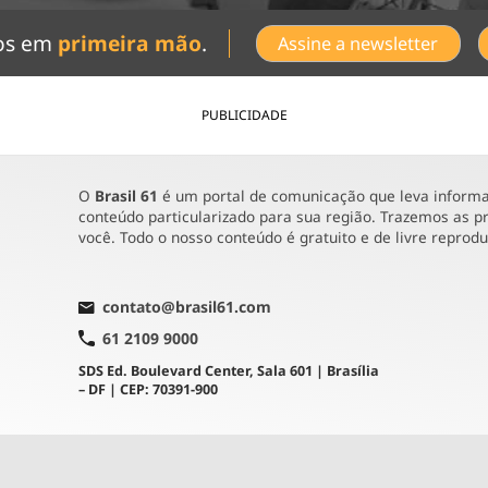
dos em
primeira mão
.
Assine a newsletter
PUBLICIDADE
O
Brasil 61
é um portal de comunicação que leva informaç
conteúdo particularizado para sua região. Trazemos as pr
você. Todo o nosso conteúdo é gratuito e de livre reprod
contato@brasil61.com
61 2109 9000
SDS Ed. Boulevard Center, Sala 601 | Brasília
– DF | CEP: 70391-900