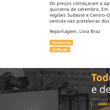
Os preços começaram a apr
quinzena de setembro. Em 
regiões Sudeste e Centro-O
sentida nas prateleiras d
Reportagem, Lívia Braz
#Economia
#Inflação
Tod
e d
SAIBA 