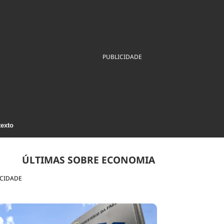
ios
Cultura
Podcast
Economia
Política
ral
Educação
Saúde
Tecnologia
Infraestrutura
Tempo
Internacional
PUBLICIDADE
mento
Meio Ambiente
texto
ÚLTIMAS SOBRE ECONOMIA
ICIDADE