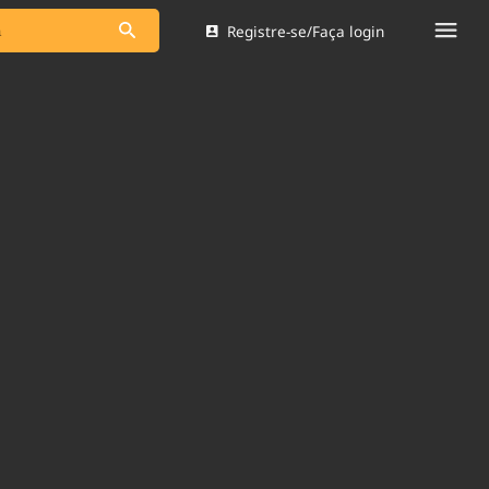
Registre-se/Faça login
s as notícias
Saneamento
s
Indicadores
 comunicador
Bioinsumos
ade Legal
Blog
Brasil Mineral
Quem somos
dentro do
Nacional e
Expediente
res.
Trabalhe no Brasil 61
Contato