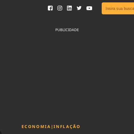
Ver toda
Podcast
PUBLICIDADE
Área do
Publicid
Fique por 
Congresso 
nossos líde
Acesse
ECONOMIA
|
INFLAÇÃO